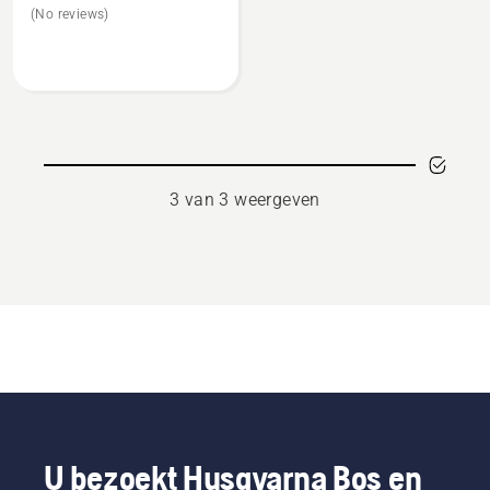
(No reviews)
over
Sneeuwblad
122cm
3 van 3 weergeven
U bezoekt Husqvarna Bos en