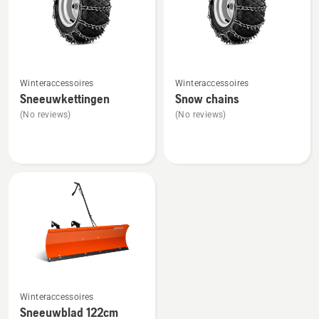
Bekijk
Bekijk
Winteraccessoires
Winteraccessoires
meer
meer
Sneeuwkettingen
Snow chains
details
details
(No reviews)
(No reviews)
over
over
Sneeuwkettingen
Snow
chains
Bekijk
Winteraccessoires
meer
Sneeuwblad 122cm
details