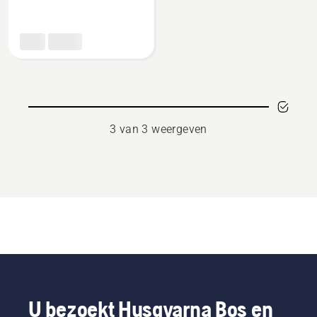
over
Sneeuwblad
122cm
3 van 3 weergeven
U bezoekt Husqvarna Bos en