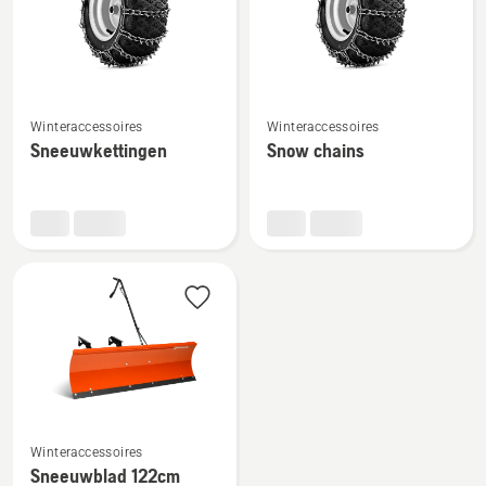
Bekijk
Bekijk
Winteraccessoires
Winteraccessoires
meer
meer
Sneeuwkettingen
Snow chains
details
details
over
over
Sneeuwkettingen
Snow
chains
Bekijk
Winteraccessoires
meer
Sneeuwblad 122cm
details