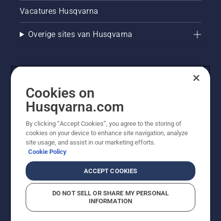
Vacatures Husqvarna
Overige sites van Husqvarna
Cookies on
Husqvarna.com
By clicking “Accept Cookies”, you agree to the storing of
cookies on your device to enhance site navigation, analyze
© Husqvarna AB (publ). Alle rechten voorbehouden. De
site usage, and assist in our marketing efforts.
getoonde prijzen zijn consumentenadviesprijzen. Alle
Cookie Policy
vermelde prijzen zijn adviesverkoopprijzen (incl. BTW),
tenzij het product beschikbaar is voor directe aankoop.
ACCEPT COOKIES
Cookiebeleid
Gebruiksvoorwaarden
Privacyverklaring
Imprint
Meld vermoedelijke schendingen
DO NOT SELL OR SHARE MY PERSONAL
INFORMATION