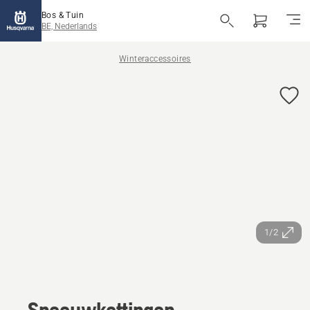
Bos & Tuin
BE, Nederlands
Winteraccessoires
1/2
Sneeuwkettingen