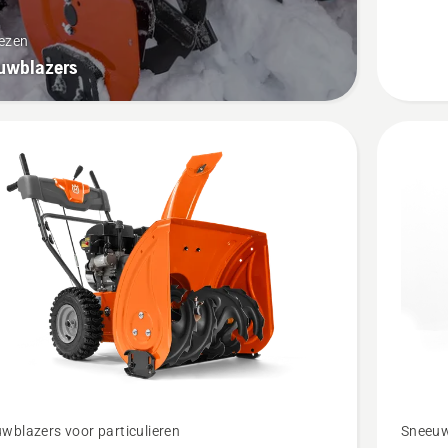
lezen
uwblazers
Bekijk
wblazers voor particulieren
Sneeuw