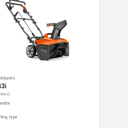
blazers
43i
views)
eedte
ling, type