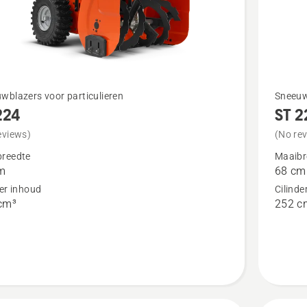
Bekijk
wblazers voor particulieren
Sneeuw
224
ST 2
meer
details
eviews)
(No re
over
reedte
Maaibr
m
68 cm
ST 227
der inhoud
Cilinde
cm³
252 c