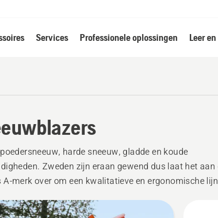
soires
Services
Professionele oplossingen
Leer en
euwblazers
 poedersneeuw, harde sneeuw, gladde en koude
digheden. Zweden zijn eraan gewend dus laat het aan
A-merk over om een kwalitatieve en ergonomische lijn
lazers te ontwikkelen. Wees voorbereid op alle
standigheden en kies de Husqvarna sneeuwblazer die 