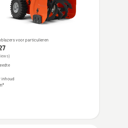
blazers voor particulieren
27
views)
eedte
r inhoud
m³