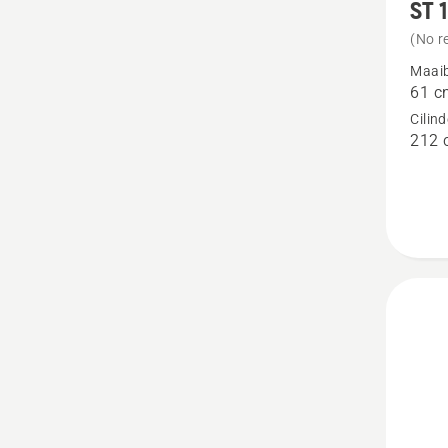
ST 
meer
details
(No r
over
Maaib
61 c
ST 124
Cilin
212 