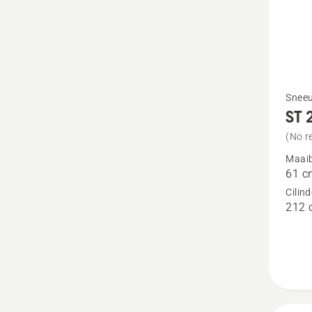
Bekijk
Sneeu
ST 
meer
details
(No r
over
Maaib
61 c
ST 224
Cilin
212 