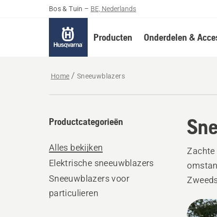
Bos & Tuin
–
BE, Nederlands
Producten
Onderdelen & Acces
Home
Sneeuwblazers
Sne
Productcategorieën
Alles bekijken
Zachte
Elektrische sneeuwblazers
omstan
Sneeuwblazers voor
Zweeds 
particulieren
sneeuwb
Alle
weersom