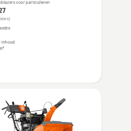
blazers voor particulieren
27
views)
eedte
r inhoud
m³