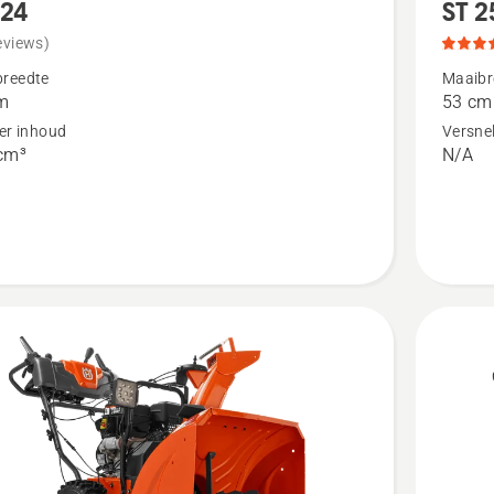
124
ST 2
meer
details
eviews)
over
reedte
Maaibr
m
53 cm
ST 253i,
der inhoud
Versnel
productb
cm³
N/A
4
van
5