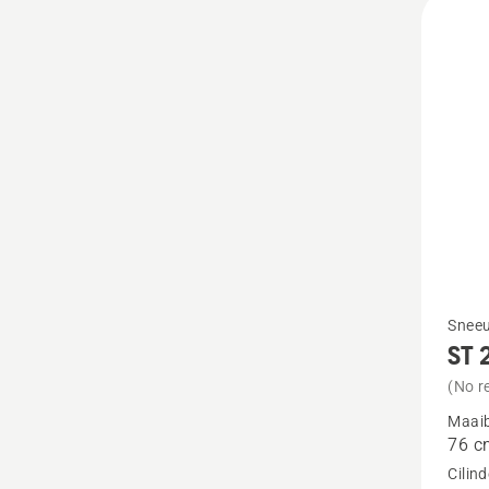
Bekijk
Sneeu
ST 
meer
details
(No r
over
Maaib
76 c
ST 230
Cilin