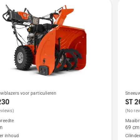
Bekijk
wblazers voor particulieren
Sneeuw
230
ST 2
meer
details
eviews)
(No re
over
reedte
Maaibr
m
69 cm
ST 269
der inhoud
Cilinde