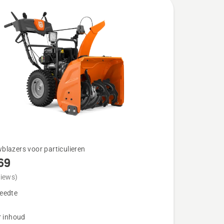
blazers voor particulieren
69
views)
eedte
r inhoud