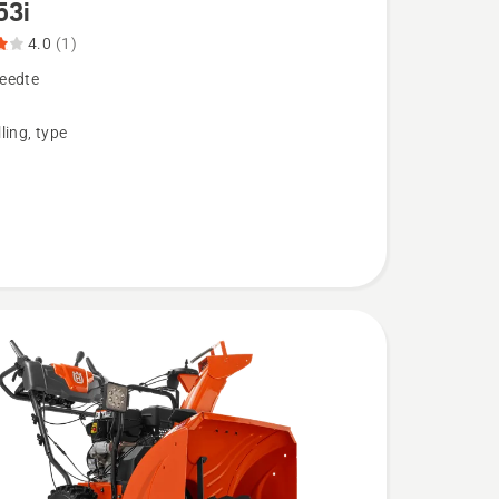
53i
4.0
(1)
eedte
ling, type
eoordeling