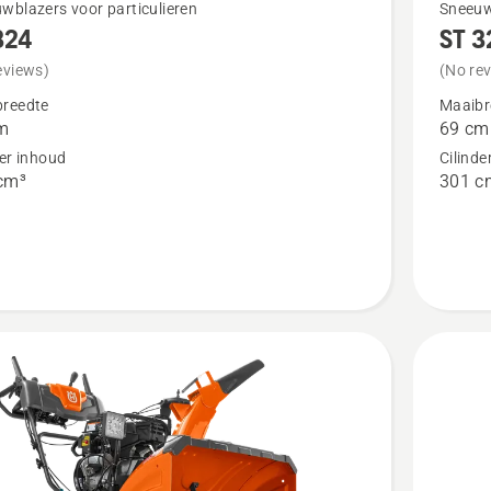
Bekijk
wblazers voor particulieren
Sneeuw
324
ST 3
meer
details
eviews)
(No re
over
reedte
Maaibr
m
69 cm
ST 327
der inhoud
Cilinde
cm³
301 c