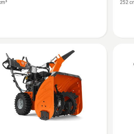
cm³
252 c