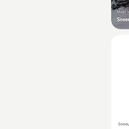
Meer 
Snee
Bekijk
Sneeu