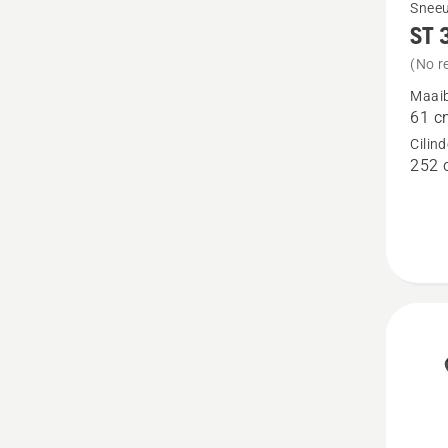
Bekijk
Sneeu
ST 
meer
details
(No r
over
Maaib
61 c
ST 324
Cilin
252 