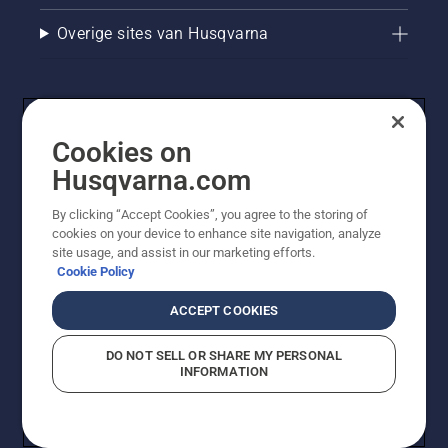
Overige sites van Husqvarna
Cookies on
Husqvarna.com
By clicking “Accept Cookies”, you agree to the storing of
cookies on your device to enhance site navigation, analyze
© Husqvarna AB (publ). Alle rechten voorbehouden. De
site usage, and assist in our marketing efforts.
getoonde prijzen zijn consumentenadviesprijzen. Alle
Cookie Policy
vermelde prijzen zijn adviesverkoopprijzen (incl. BTW),
tenzij het product beschikbaar is voor directe aankoop.
ACCEPT COOKIES
Cookiebeleid
Gebruiksvoorwaarden
Privacyverklaring
Imprint
Meld vermoedelijke schendingen
DO NOT SELL OR SHARE MY PERSONAL
INFORMATION