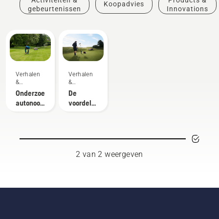
Koopadvies
gebeurtenissen
Innovations
Verhalen
Verhalen
&
&
inspiratie
inspiratie
Onderzoek
De
autonoom
voordelen
maaien
van
autonoom
maaien
voor
greenkeepers
2 van 2 weergeven