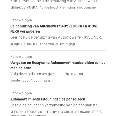
Kom te weten hoe u de behuizing van Automower®
305E NERA, 310E NERA, 405XE NERA en 410XE NERA
#EdgeCut
#NERA
#onderhoud
#reiniging
#robotmaaier
kunt verwijderen, bijvoorbeeld voor
reinigingsdoeleinden.
Handleidingen
De behuizing van Automower® 405VE NERA en 410VE
NERA verwijderen
Leer hoe u de behuizing van Automower® 405VE NERA
en 410VE NERA kunt verwijderen, bijvoorbeeld voor
#EdgeCut
#NERA
#onderhoud
#reiniging
reinigingsdoeleinden.
Handleidingen
Uw gazon en Husqvarna Automower® voorbereiden op het
maaiseizoen
Volg deze gids om uw gazon en Husqvarna
Automower® robotmaaier voor te bereiden op het
#onderhoud
#robotmaaier
maaiseizoen, inclusief wanneer u moet beginnen met
maaien, tips voor gazononderhoud en hoe u uw
Handleidingen
Automower® klaarmaakt.
Automower®-ondersteuningsgids per seizoen
Deze gids bevat een verzameling van de populairste
onderwerpen voor Automower®-ondersteuning voor elk
#EPOS®
#EPOS™ via de Husqvarna Cloud
#firmware
#FOTA
seizoen, van voorbereiding in de lente tot opslag in de