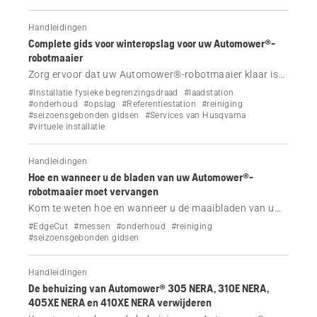
Handleidingen
Complete gids voor winteropslag voor uw Automower®-
robotmaaier
Zorg ervoor dat uw Automower®-robotmaaier klaar is
voor de winter met onze gids over juiste opslag,
#Installatie fysieke begrenzingsdraad
#laadstation
onderhoud en dealerservices, om uw maaier tot de lente
#onderhoud
#opslag
#Referentiestation
#reiniging
#seizoensgebonden gidsen
#Services van Husqvarna
te beschermen en in goede conditie te houden.
#virtuele installatie
Handleidingen
Hoe en wanneer u de bladen van uw Automower®-
robotmaaier moet vervangen
Kom te weten hoe en wanneer u de maaibladen van uw
Automower®-robotmaaier met of zonder EdgeCut moet
#EdgeCut
#messen
#onderhoud
#reiniging
vervangen.
#seizoensgebonden gidsen
Handleidingen
De behuizing van Automower® 305 NERA, 310E NERA,
405XE NERA en 410XE NERA verwijderen