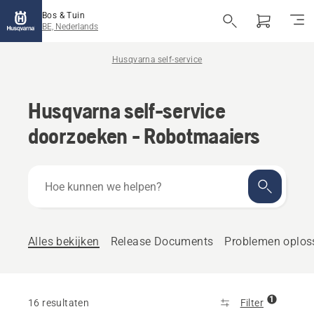
Bos & Tuin
BE, Nederlands
Husqvarna self-service
Husqvarna self-service
doorzoeken - Robotmaaiers
Hoe
kunnen
we
helpen?
Alles bekijken
Release Documents
Problemen oplos
1
16 resultaten
Filter