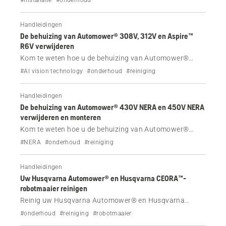
#installatie
#onderhoud
winter. Lees ons deskundige advies over draadloze
EPOS™-installaties, installatie van de begrenzingsdraad,
Handleidingen
tips voor accuonderhoud, slimme Automower®
De behuizing van Automower® 308V, 312V en Aspire™
Connect-functies en nog veel meer.
R6V verwijderen
Kom te weten hoe u de behuizing van Automower®
308V, 312V en Aspire™ R6V kunt verwijderen,
#AI vision technology
#onderhoud
#reiniging
bijvoorbeeld voor reinigingsdoeleinden.
Handleidingen
De behuizing van Automower® 430V NERA en 450V NERA
verwijderen en monteren
Kom te weten hoe u de behuizing van Automower®
430V NERA en 450V NERA kunt verwijderen,
#NERA
#onderhoud
#reiniging
bijvoorbeeld voor reinigingsdoeleinden.
Handleidingen
Uw Husqvarna Automower® en Husqvarna CEORA™-
robotmaaier reinigen
Reinig uw Husqvarna Automower® en Husqvarna
CEORA™-robotmaaier regelmatig voor de beste
#onderhoud
#reiniging
#robotmaaier
prestaties en een lange levensduur. Volg deze stappen.