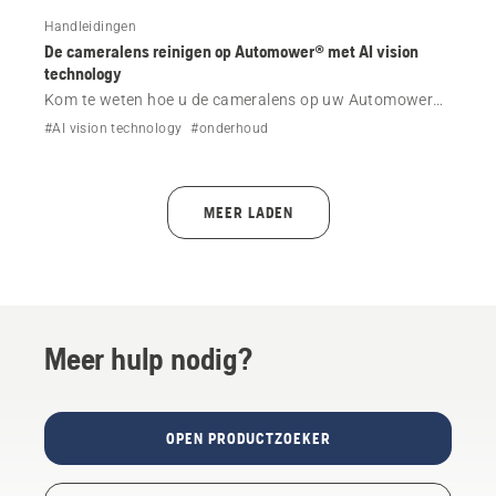
Handleidingen
De cameralens reinigen op Automower® met AI vision
technology
Kom te weten hoe u de cameralens op uw Automower®
robotmaaier reinigt met AI vision technology. Volg
#AI vision technology
#onderhoud
eenvoudige stappen om optimale obstakeldetectie en
navigatieprestaties te handhaven.
MEER LADEN
Meer hulp nodig?
OPEN PRODUCTZOEKER