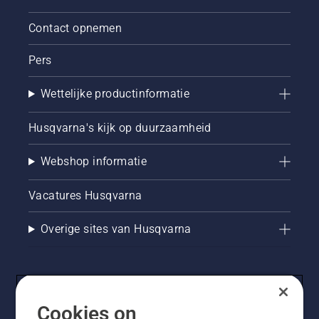
te leren
Contact opnemen
hoe u
controleert
of uw
Pers
kettingsmeersysteem
juist
Wettelijke productinformatie
werkt.
Controleer
Husqvarna's kijk op duurzaamheid
eerst uw
oliepeil.
Start uw
Webshop informatie
kettingzaag
en
Vacatures Husqvarna
controleer
of de
kettingrem
Overige sites van Husqvarna
is
uitgeschakeld.
Laat de
motor
van de
Cookies on
kettingzaag