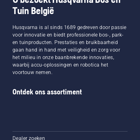
en die
zagen en
omstandigheden.
Tuin België
daarin
om
Er zijn
het
ervoor te
twee
beste
zorgen
manieren
zijn in
Husqvarna is al sinds 1689 gedreven door passie
dat hij
om de
hun
zonder
olie af te
voor innovatie en biedt professionele bos-, park-
land. Zij
wrijving
tappen,
en tuinproducten. Prestaties en bruikbaarheid
zijn ons
vrij rond
beide
gaan hand in hand met veiligheid en zorg voor
H-team.
het blad
zijn in
het milieu in onze baanbrekende innovaties,
En ze
beweegt.
deze
zijn onze
waarbij accu-oplossingen en robotica het
Dit
video te
meest
verlengt
zien.
voortouw nemen.
veeleisende
de
gebruikers.
levensduur
van
Ontdek ons assortiment
zaagblad
en
ketting.
Volg de
instructies
in deze
korte
Dealer zoeken
video om