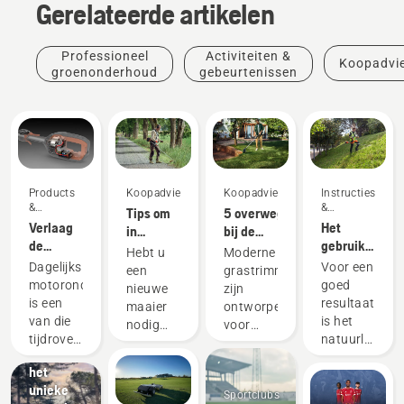
Gerelateerde artikelen
Professioneel
Activiteiten &
Koopadvi
groenonderhoud
gebeurtenissen
Products
Koopadvies
Koopadvies
Instructies's
&
&
Tips om
5 overwegingen
Innovations
handleidingen
Verlaag
Het
in
bij de
de
gebruik
gedachten
aankoop
Hebt u
Moderne
onderhoudstijd
van een
te
van een
Dagelijks
Voor een
een
grastrimmers
van uw
grasmes
houden
grastrimmer
motoronderhoud
goed
nieuwe
zijn
machinepark
op uw
bij de
is een
resultaat
maaier
ontworpen
met
accubosmaaie
aankoop
van die
is het
nodig
voor
accumachines
van een
tijdrovende
natuurlijk
om een
verschillende
Ervaar
bosmaaier
dingen
van
groot
werkomstandigheden
het
die uw
essentieel
oppervlak,
en
unieke
werk
belang
Sportclubs
hoog
gebruikers.