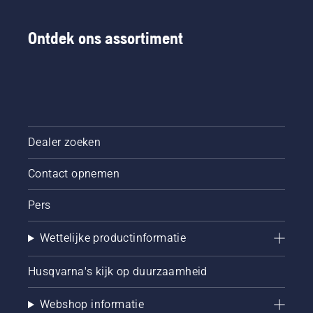
tijdens
het
Ontdek ons assortiment
gebruik,
waardoor
u langer
kunt
werken
zonder
te
pauzeren.
Dealer zoeken
Contact opnemen
Pers
Wettelijke productinformatie
Husqvarna's kijk op duurzaamheid
Webshop informatie