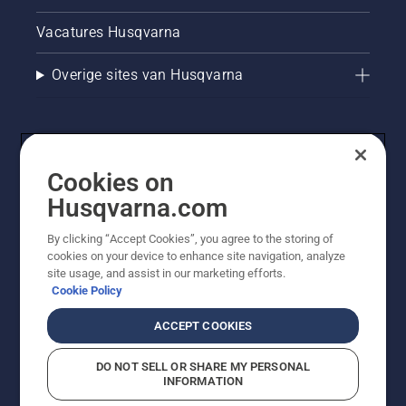
Vacatures Husqvarna
Overige sites van Husqvarna
Cookies on
Husqvarna.com
By clicking “Accept Cookies”, you agree to the storing of
cookies on your device to enhance site navigation, analyze
© Husqvarna AB (publ). Alle rechten voorbehouden. De
site usage, and assist in our marketing efforts.
getoonde prijzen zijn consumentenadviesprijzen. Alle
Cookie Policy
vermelde prijzen zijn adviesverkoopprijzen (incl. BTW),
tenzij het product beschikbaar is voor directe aankoop.
ACCEPT COOKIES
Cookiebeleid
Gebruiksvoorwaarden
Privacyverklaring
Imprint
Meld vermoedelijke schendingen
DO NOT SELL OR SHARE MY PERSONAL
INFORMATION