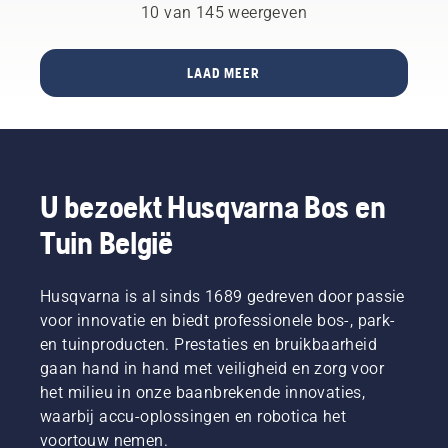
Het is
en
10 van 145 weergeven
maken.
altijd
afstelt,
handig
om hem
om aan
samen
LAAD MEER
een
met
werkbank
professioneel
te
accugereedschap
werken -
van
zo
Husqvarna
voorkomt
te
U bezoekt Husqvarna Bos en
u dat u
gebruiken.
schroeven
Een
Tuin België
in het
goed
gras laat
passende,
vallen.
ruggedragen
Husqvarna is al sinds 1689 gedreven door passie
accu
voor innovatie en biedt professionele bos-, park-
zorgt
en tuinproducten. Prestaties en bruikbaarheid
voor
meer
gaan hand in hand met veiligheid en zorg voor
draagcomfort
het milieu in onze baanbrekende innovaties,
en
waarbij accu-oplossingen en robotica het
minder
voortouw nemen.
vermoeidheid