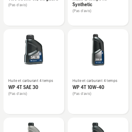
de
de
Synthetic
(Pas d'avis)
détails
détails
(Pas d'avis)
sur
sur
Two
Huile
stroke
2
oil,
temps
Oil
XP®
guard
Synthetic
Voir
Voir
Huile et carburant 4 temps
Huile et carburant 4 temps
plus
plus
WP 4T SAE 30
WP 4T 10W-40
de
de
(Pas d'avis)
(Pas d'avis)
détails
détails
sur
sur
WP 4T
WP 4T
SAE 30
10W-
40