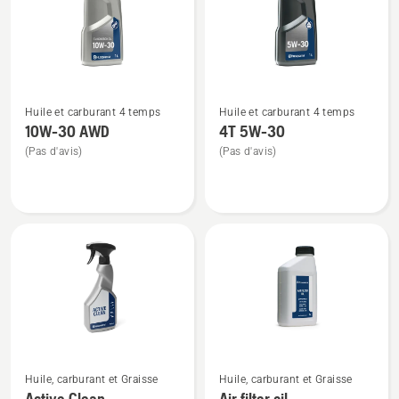
Voir
Voir
Huile et carburant 4 temps
Huile et carburant 4 temps
plus
plus
10W-30 AWD
4T 5W-30
de
de
(Pas d'avis)
(Pas d'avis)
détails
détails
sur
sur
10W-
4T
30 AWD
5W-
30
Voir
Voir
Huile, carburant et Graisse
Huile, carburant et Graisse
plus
plus
Active Clean
Air filter oil