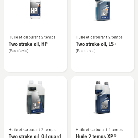
produits
Voir
Voir
Huile et carburant 2 temps
Huile et carburant 2 temps
plus
plus
Two stroke oil, HP
Two stroke oil, LS+
de
de
(Pas d'avis)
(Pas d'avis)
détails
détails
sur
sur
Two
Two
stroke
stroke
oil,
oil,
HP
LS+
Voir
Voir
Huile et carburant 2 temps
Huile et carburant 2 temps
plus
plus
Two stroke oil, Oil guard
Huile 2 temps XP®