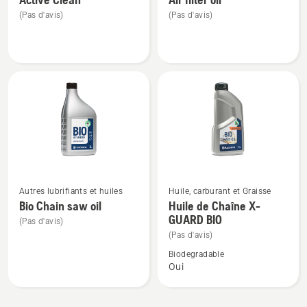
de
de
(Pas d'avis)
(Pas d'avis)
détails
détails
sur
sur
Active
Air
Clean
filter
oil
Voir
Voir
Autres lubrifiants et huiles
Huile, carburant et Graisse
plus
plus
Bio Chain saw oil
Huile de Chaîne X-
GUARD BIO
de
de
(Pas d'avis)
détails
détails
(Pas d'avis)
sur
sur
Biodegradable
Oui
Bio
Huile
Chain
de
saw
Chaîne