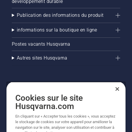
développement durable
Publication des informations du produit
informations sur la boutique en ligne
Postes vacants Husqvarna
Autres sites Husqvarna
Cookies sur le site
Husqvarna.com
En cliquant sur « Accepter tous les cookies », vous acceptez
© Husqvarna AB (publ). Tous droits réservés. Les prix
le stockage de cookies sur votre appareil pour améliorer la
indiqués sont des prix de vente conseillés. Tous les prix
navigation sur le site, analyser son utilisation et contribuer à