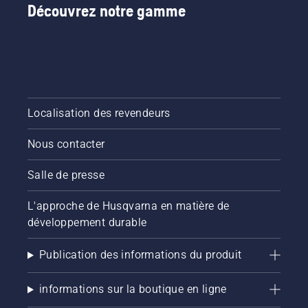
Découvrez notre gamme
concentrez-vous sur les caractéristiques qui ont 
une influence sur les performances et la facilité 
d'utilisation :
Longueur de lame
Localisation des revendeurs
Les lames plus longues améliorent l'efficacité 
Nous contacter
lors de la taille de grandes haies, tandis que les 
lames plus courtes offrent un meilleur contrôle 
Salle de presse
pour un façonnage de précision
L'approche de Husqvarna en matière de
développement durable
Capacité de coupe
Publication des informations du produit
Indique l'épaisseur des branches que le taille-
informations sur la boutique en ligne
haies peut traiter