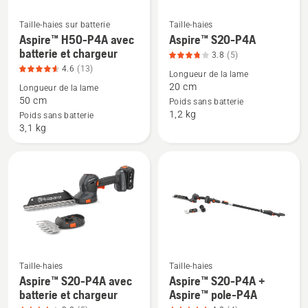
5
Taille-haies sur batterie
Taille-haies
Voir
Voir
Aspire™ H50-P4A avec
Aspire™ S20-P4A
plus
plus
batterie et chargeur
3.8
(5)
de
de
4.6
(13)
Longueur de la lame
détails
détails
20 cm
Longueur de la lame
sur
sur
50 cm
Poids sans batterie
1,2 kg
Aspire™
Aspire™
Poids sans batterie
3,1 kg
H50-
S20-
P4A
P4A,
avec
note
batterie
du
et
produit
chargeur,
3.8
note
sur
du
5
produit
Taille-haies
Taille-haies
Voir
Voir
Aspire™ S20-P4A avec
Aspire™ S20-P4A +
4.6
plus
plus
batterie et chargeur
Aspire™ pole-P4A
sur