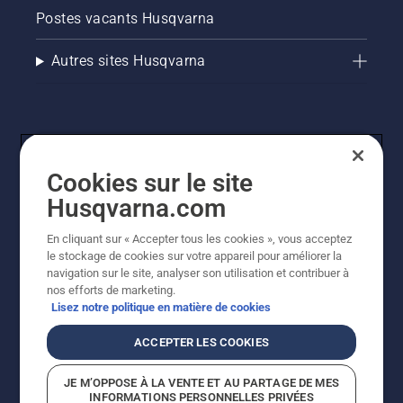
Postes vacants Husqvarna
Poids et ergonomie
Autres sites Husqvarna
Un taille-haies léger et bien équilibré réduit la 
fatigue et améliore le contrôle
Portée
Cookies sur le site
Husqvarna.com
En cliquant sur « Accepter tous les cookies », vous acceptez
Les taille-haies sur perche sont idéaux pour les 
© Husqvarna AB (publ). Tous droits réservés. Les prix
le stockage de cookies sur votre appareil pour améliorer la
haies hautes ou difficiles d'accès
indiqués sont des prix de vente conseillés. Tous les prix
navigation sur le site, analyser son utilisation et contribuer à
indiqués sont des prix de vente recommandés (TVA
nos efforts de marketing.
incluse), sauf si le produit est disponible pour un achat
Lisez notre politique en matière de cookies
Ces caractéristiques vous permettent de 
direct.
comparer les taille-haies en fonction de la 
Politique relative aux cookies
Conditions d'utilisation
ACCEPTER LES COOKIES
configuration de votre jardin, de la densité de la 
Avis de confidentialité
Imprint
Signalement de violations présumées
haie et de la fréquence de taille.
JE M’OPPOSE À LA VENTE ET AU PARTAGE DE MES
INFORMATIONS PERSONNELLES PRIVÉES