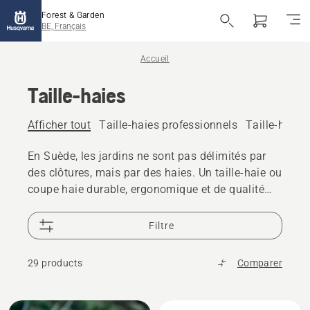
Forest & Garden
BE, Français
Accueil
Taille-haies
Afficher tout
Taille-haies professionnels
Taille-haies 
En Suède, les jardins ne sont pas délimités par
des clôtures, mais par des haies. Un taille-haie ou
coupe haie durable, ergonomique et de qualité
est un outil incontournable dans l’offre d’une
marque suédoise de machines de jardin.
Filtre
Husqvarna propose une gamme étendue de
taille-haies performants et maniables, sur
29 products
Comparer
batterie, thermique, électriques ou à essence. Y
compris les taille-haies télescopique. Votre haie a
besoin d’une bonne coupe ? Découvrez et
Tous