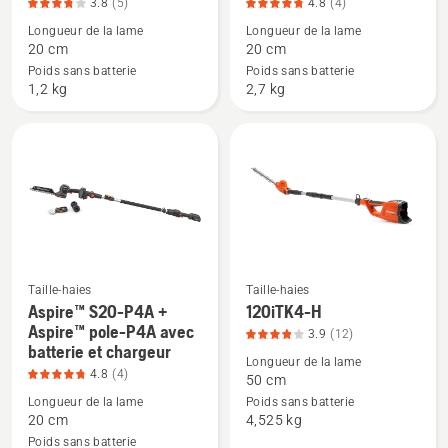
de
de
3.8
(5)
4.8
(4)
5
détails
détails
Longueur de la lame
Longueur de la lame
sur
sur
20 cm
20 cm
Aspire™
Aspire™
Poids sans batterie
Poids sans batterie
1,2 kg
2,7 kg
S20-
S20-
P4A
P4A
avec
+
batterie
Aspire™
et
pole-
chargeur,
P4A,
note
note
du
du
produit
produit
Taille-haies
Taille-haies
Aspire™ S20-P4A +
120iTK4-H
3.8
4.8
Voir
Voir
Aspire™ pole-P4A avec
sur
sur
3.9
(12)
plus
plus
batterie et chargeur
5
5
de
de
Longueur de la lame
4.8
(4)
50 cm
détails
détails
Longueur de la lame
Poids sans batterie
sur
sur
20 cm
4,525 kg
Aspire™
120iTK4-
Poids sans batterie