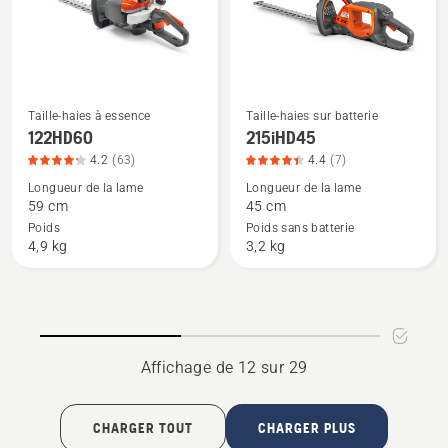
charger,
sur
note
5
du
produit
3.9
Taille-haies à essence
Taille-haies sur batterie
Voir
Voir
122HD60
215iHD45
sur
plus
plus
5
4.2
(63)
4.4
(7)
de
de
Longueur de la lame
Longueur de la lame
détails
détails
59 cm
45 cm
sur
sur
Poids
Poids sans batterie
122HD60,
215iHD45,
4,9 kg
3,2 kg
note
note
du
du
produit
produit
4.2
4.4
sur
sur
Affichage de 12 sur 29
5
5
CHARGER TOUT
CHARGER PLUS