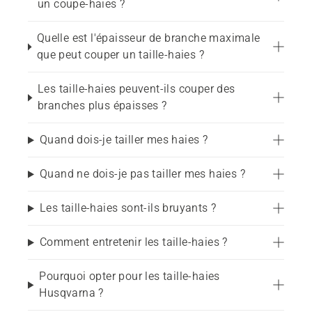
un coupe-haies ?
Taille et entretien réguliers des haies
Quelle est l'épaisseur de branche maximale
Haies denses, à croissance rapide ou épaisses
que peut couper un taille-haies ?
Coupe et façonnage précis
Les taille-haies peuvent-ils couper des
branches plus épaisses ?
Tailles des arbustes et buissons
Particuliers et utilisateurs professionnels
Quand dois-je tailler mes haies ?
Quand ne dois-je pas tailler mes haies ?
Choisir un taille-haies pour 
votre jardin
Les taille-haies sont-ils bruyants ?
Comment entretenir les taille-haies ?
Il existe différents taille-haies conçus pour des 
besoins de coupe, types de haies et tailles de 
Pourquoi opter pour les taille-haies
jardins variés. Les taille-haies compacts et légers 
Husqvarna ?
sont parfaits pour façonner les arbustes, 