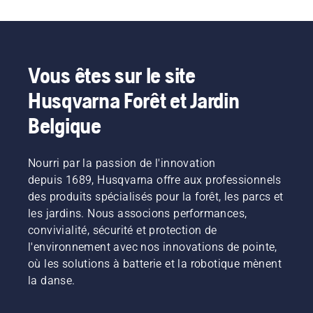
entretenir les buissons et effectuer des coupes 
légères. En revanche, les haies plus grandes ou la 
végétation plus dense nécessitent des outils 
dotés de lames plus longues et d'une capacité de 
Vous êtes sur le site
coupe supérieure.
Husqvarna Forêt et Jardin
La connaissance de ces différences facilite le 
Belgique
choix du taille-haies le mieux adapté à votre 
jardin et à vos besoins en matière d'entretien des 
haies. Pour une comparaison plus détaillée des 
Nourri par la passion de l'innovation
modèles et de leurs caractéristiques, consultez 
depuis 1689, Husqvarna offre aux professionnels
notre guide des meilleurs taille-haies.
des produits spécialisés pour la forêt, les parcs et
les jardins. Nous associons performances,
convivialité, sécurité et protection de
Principales caractéristiques à 
l'environnement avec nos innovations de pointe,
prendre en compte
où les solutions à batterie et la robotique mènent
la danse.
Lors de la comparaison des taille-haies, 