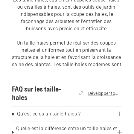
ou cisailles à haies, sont des outils de jardin 
indispensables pour la coupe des haies, le 
façonnage des arbustes et l'entretien des 
buissons avec précision et efficacité.
Un taille-haies permet de réaliser des coupes 
nettes et uniformes tout en préservant la 
structure de la haie et en favorisant la croissance 
saine des plantes. Les taille-haies modernes sont 
légers, ergonomiques et faciles d'utilisation, ce 
qui les rend idéaux tant pour les utilisations 
occasionnelles que pour l'entretien régulier des 
FAQ sur les taille-
haies.
Développer tout
haies
Les taille-haies conviennent pour :
Qu'est-ce qu'un taille-haies ?
Petits et grands jardins
Quelle est la différence entre un taille-haies et