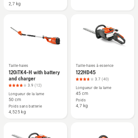
S20-
H,
2,7 kg
P4A
note
+
du
Aspire™
produit
pole-
3.9
P4A
sur
avec
5
batterie
et
Taille-haies
Taille-haies à essence
chargeur,
Voir
Voir
120iTK4-H with battery
122HD45
note
plus
plus
and charger
3.7
(40)
du
de
de
3.9
(12)
Longueur de la lame
produit
détails
détails
45 cm
Longueur de la lame
4.8
sur
sur
50 cm
Poids
4,7 kg
sur
120iTK4-
122HD45,
Poids sans batterie
4,525 kg
5
H
note
with
du
battery
produit
and
3.7