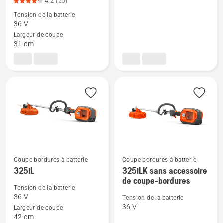
4.2
(25)
de
de
Tension de la batterie
détails
détails
36 V
sur
sur
Largeur de coupe
215iL
215iL/215iHD45
31 cm
avec
kit,
batterie
note
et
du
chargeur,
produit
note
4.4
du
sur
produit
5
4.2
sur
Coupe-bordures à batterie
Coupe-bordures à batterie
5
Voir
Voir
325iL
325iLK sans accessoire
plus
plus
de coupe-bordures
Tension de la batterie
de
de
36 V
Tension de la batterie
détails
détails
36 V
Largeur de coupe
sur
sur
42 cm