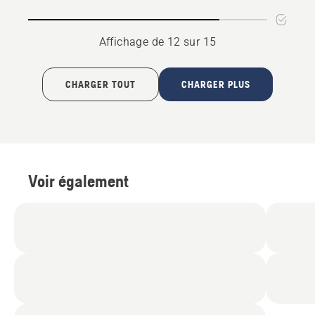
coupe-
4.8
bordures
sur
5
Affichage de 12 sur 15
CHARGER TOUT
CHARGER PLUS
Voir également