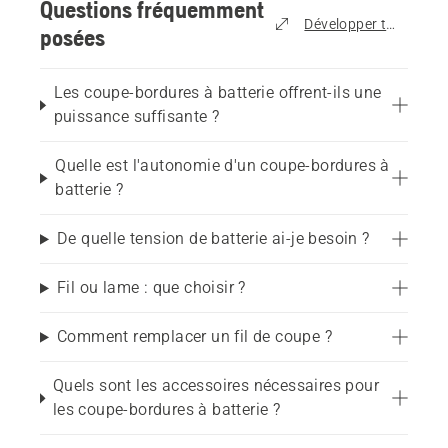
Questions fréquemment
quotidien, la coupe des contours et la taille des 
Développer tout
posées
mauvaises herbes.
Les coupe-bordures à batterie offrent-ils une
Si vous souhaitez découvrir tous les types de 
puissance suffisante ?
produits, consultez notre sélection de coupe-
bordures en fonction des besoins du jardin.
Quelle est l'autonomie d'un coupe-bordures à
batterie ?
Quelles sont les applications 
De quelle tension de batterie ai-je besoin ?
de prédilection des coupe-
Fil ou lame : que choisir ?
bordures à batterie ?
Comment remplacer un fil de coupe ?
Les coupe-bordures à batterie sont idéaux pour :
Quels sont les accessoires nécessaires pour
les coupe-bordures à batterie ?
Entretien des bordures de pelouse le long des 
chemins, allées et terrasses 