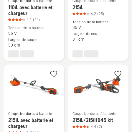
Coupe-bordures à batterie
Coupe-bordures à batterie
4.7
110iL avec batterie et
215iL
Voir
Voir
sur
chargeur
4.2
(25)
plus
plus
5
4.1
(24)
Tension de la batterie
de
de
36 V
Tension de la batterie
détails
détails
36 V
Largeur de coupe
sur
sur
31 cm
Largeur de coupe
110iL
215iL,
30 cm
avec
note
batterie
du
et
produit
chargeur,
4.2
note
sur
du
5
produit
4.1
sur
Coupe-bordures à batterie
Coupe-bordures à batterie
5
215iL avec batterie et
215iL/215iHD45 kit
Voir
Voir
chargeur
4.4
(7)
plus
plus