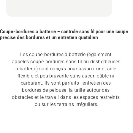
Coupe-bordures à batterie – contrôle sans fil pour une coupe
précise des bordures et un entretien quotidien
Les coupe-bordures à batterie (également 
appelés coupe-bordures sans fil ou désherbeuses 
à batterie) sont conçus pour assurer une taille 
flexible et peu bruyante sans aucun câble ni 
carburant. Ils sont parfaits l'entretien des 
bordures de pelouse, la taille autour des 
obstacles et le travail dans les espaces restreints 
ou sur les terrains irréguliers.
Pour les jardins de petite ou moyenne taille, les 
coupe-bordures sans fil constituent une solution 
efficace et facile d'utilisation pour l'entretien 