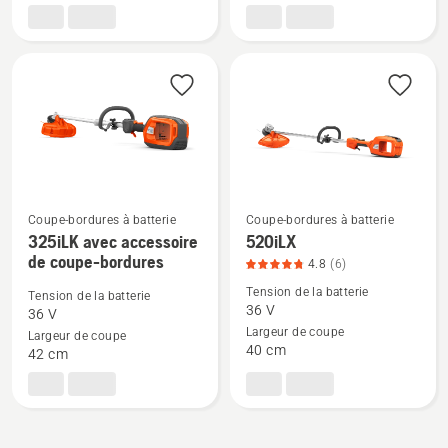
325iL
325iLK
sans
accessoire
de
coupe-
bordures
Coupe-bordures à batterie
Coupe-bordures à batterie
325iLK avec accessoire
520iLX
Voir
Voir
de coupe-bordures
plus
plus
4.8
(6)
de
de
Tension de la batterie
Tension de la batterie
36 V
détails
détails
36 V
Largeur de coupe
sur
sur
Largeur de coupe
40 cm
42 cm
325iLK
520iLX,
avec
note
accessoire
du
de
produit