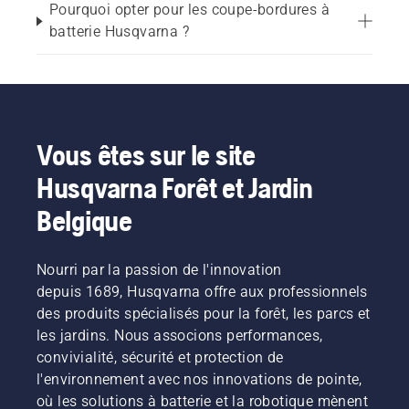
Pourquoi opter pour les coupe-bordures à
batterie Husqvarna ?
Taille des zones autour des arbres, clôtures et 
parterres de fleurs 
C
oupe de l'herbe et des mauvaises herbes dans 
les espaces étroits et sur les terrains irréguliers 
Vous êtes sur le site
Entretien des jardins de petite à moyenne taille 
Husqvarna Forêt et Jardin
Gestion des zones légèrement envahies par la 
Belgique
végétation 
Leur conception légère et leur fonctionnement 
Nourri par la passion de l'innovation
sans fil les rendent particulièrement adaptés à 
depuis 1689, Husqvarna offre aux professionnels
une utilisation régulière dans les zones 
des produits spécialisés pour la forêt, les parcs et
résidentielles.
les jardins. Nous associons performances,
convivialité, sécurité et protection de
l'environnement avec nos innovations de pointe,
Pourquoi opter pour un coupe-
où les solutions à batterie et la robotique mènent