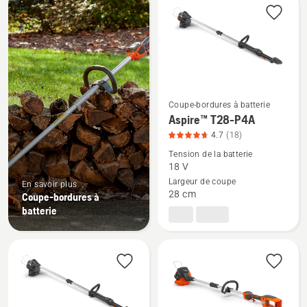
les
produits
Coupe-bordures à batterie
Voir
Aspire™ T28-P4A
plus
4.7
(18)
de
Tension de la batterie
détails
18 V
Largeur de coupe
sur
En savoir plus
28 cm
Coupe-bordures à
Aspire™
batterie
T28-
P4A,
note
du
produit
4.7