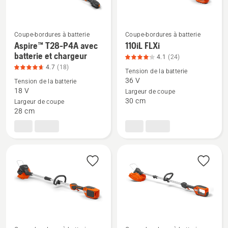
sur
5
Coupe-bordures à batterie
Coupe-bordures à batterie
Aspire™ T28-P4A avec
110iL FLXi
Voir
Voir
batterie et chargeur
4.1
(24)
plus
plus
4.7
(18)
Tension de la batterie
de
de
36 V
Tension de la batterie
détails
détails
18 V
Largeur de coupe
sur
sur
30 cm
Largeur de coupe
Aspire™
110iL
28 cm
T28-
FLXi,
P4A
note
avec
du
batterie
produit
et
4.1
chargeur,
sur
note
5
du
produit