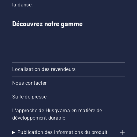
la danse.
bordures sans fil ?
Découvrez notre gamme
Les coupe-bordures sans fil présentent de 
nombreux avantages pratiques :
Aucun câble ni carburant nécessaire 
Fonctionnement silencieux, idéal pour les zones 
résidentielles 
Localisation des revendeurs
Faible poids et manipulation aisée 
Nous contacter
Démarrage rapide et commandes simples 
Salle de presse
Entretien minimal 
L'approche de Husqvarna en matière de
développement durable
Parfaits pour la coupe des bordures et la taille 
des contours, ils assurent une finition propre 
Publication des informations du produit
avec un minimum d'efforts.