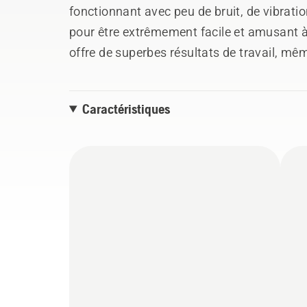
fonctionnant avec peu de bruit, de vibrati
pour être extrêmement facile et amusant à 
offre de superbes résultats de travail, mêm
grâce à des fonctionnalités telles que la t
automatique, le support pliable Plant Gua
Caractéristiques
support intégrée. L'arbre fendu le rend très