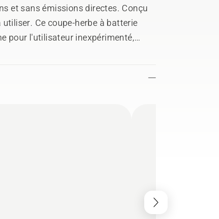
ons et sans émissions directes. Conçu
utiliser. Ce coupe-herbe à batterie
e pour l'utilisateur inexpérimenté,
ête de coupe à alimentation
rd et le mode bordure avec roue de
 facile à transporter et à ranger.