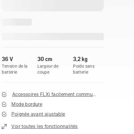
36 V
30 cm
3,2 kg
Tension de la
Largeur de
Poids sans
batterie
coupe
batterie
Accessoires FLXi facilement commutables
Mode bordure
Poignée avant ajustable
Voir toutes les fonctionnalités