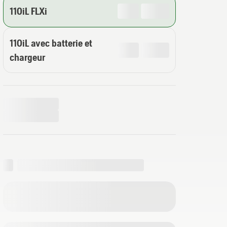
110iL FLXi
110iL avec batterie et
chargeur