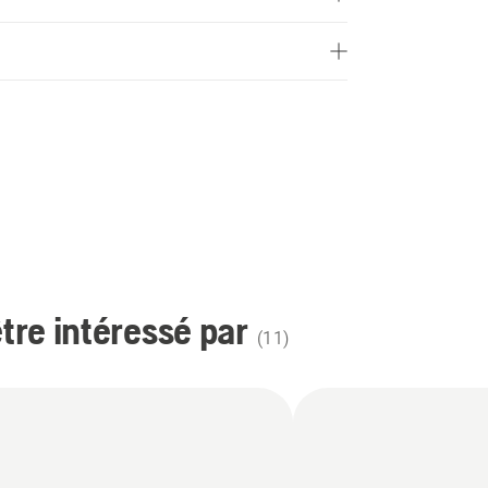
re intéressé par
(
11
)