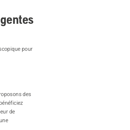
igentes
escopique pour
proposons des
bénéficiez
leur de
 une