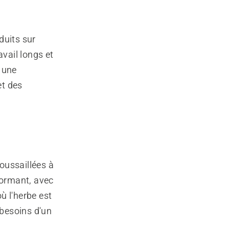
duits sur
avail longs et
 une
et des
oussaillées à
formant, avec
ù l'herbe est
besoins d'un