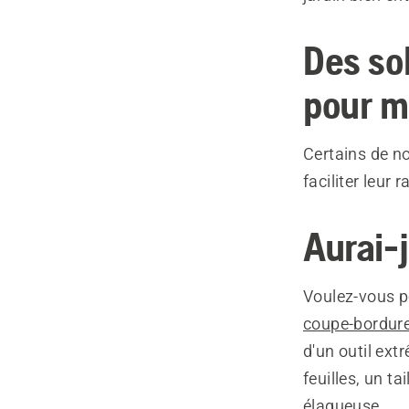
Des so
pour m
Certains de n
faciliter leur 
Aurai-
Voulez-vous p
coupe-bordur
d'un outil ext
feuilles, un t
élagueuse.