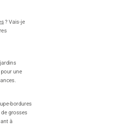
es
? Vais-je
res
jardins
 pour une
mances.
oupe-bordures
e de grosses
sant à