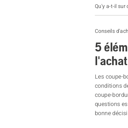
Qu'y a-t-il sur
Guide
Produits r
Conseils d'ac
5 élém
l'acha
Les coupe-bo
conditions de
coupe-bordur
questions es
bonne décisi