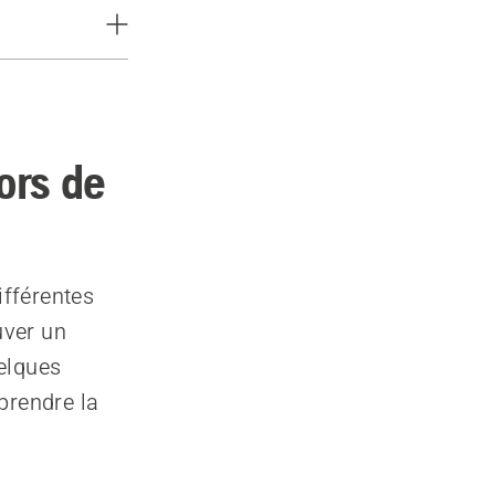
ors de
fférentes
uver un
elques
prendre la