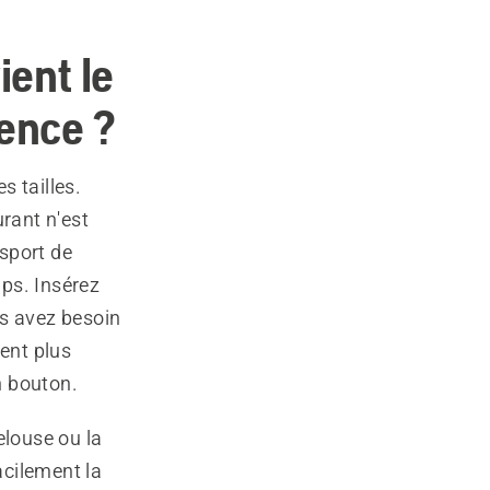
ient le
sence ?
s tailles.
urant n'est
sport de
ps. Insérez
us avez besoin
ment plus
n bouton.
elouse ou la
acilement la