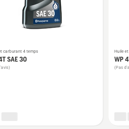
Voir
et carburant 4 temps
Huile e
plus
4T SAE 30
WP 4
de
'avis)
(Pas d'a
détails
sur
WP 4T
10W-
40