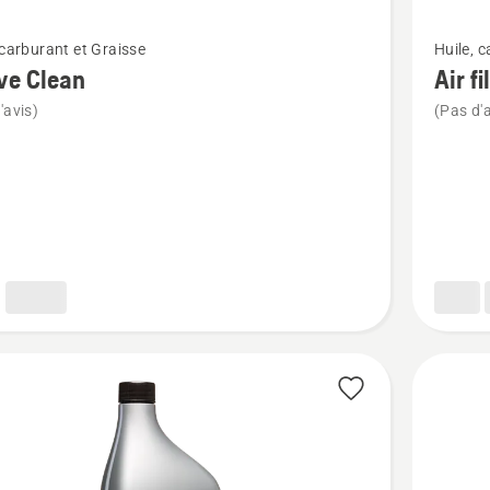
Voir
 carburant et Graisse
Huile, 
plus
ve Clean
Air fi
de
'avis)
(Pas d'a
détails
sur
Air
filter
oil