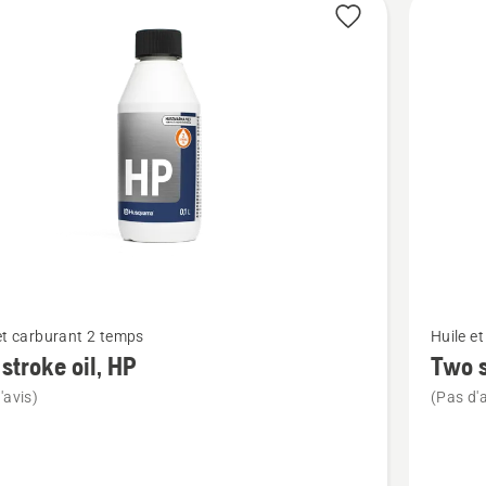
its
Voir
et carburant 2 temps
Huile e
plus
stroke oil, HP
Two s
de
'avis)
(Pas d'a
détails
sur
Two