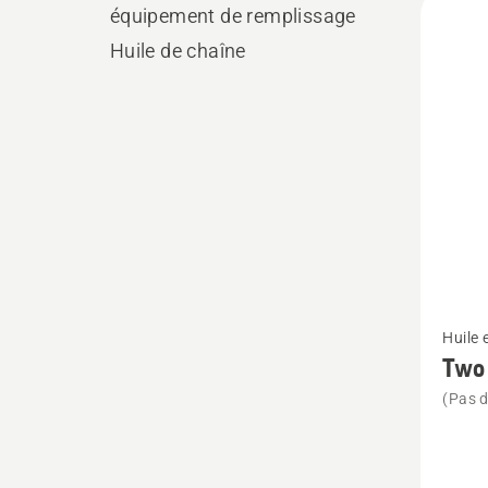
équipement de remplissage
les
Huile de chaîne
produ
Voir
Huile 
plus
Two 
de
(Pas d
détails
sur
Two