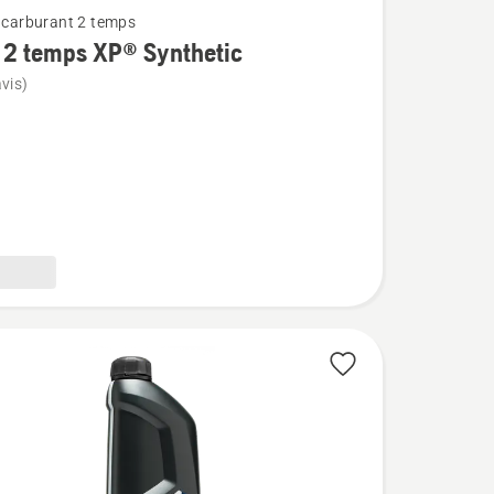
t carburant 2 temps
 2 temps XP® Synthetic
vis)
c