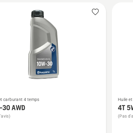
Voir
et carburant 4 temps
Huile e
plus
-30 AWD
4T 5
de
'avis)
(Pas d'a
détails
sur