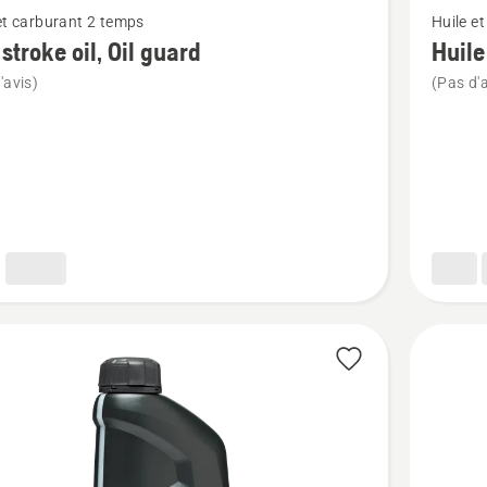
et carburant 2 temps
Huile e
plus
stroke oil, Oil guard
Huile
de
'avis)
(Pas d'a
détails
sur
Huile
2
temps
XP®
Syntheti