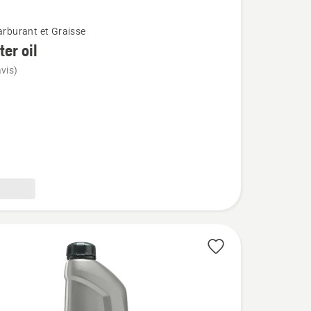
carburant et Graisse
lter oil
vis)