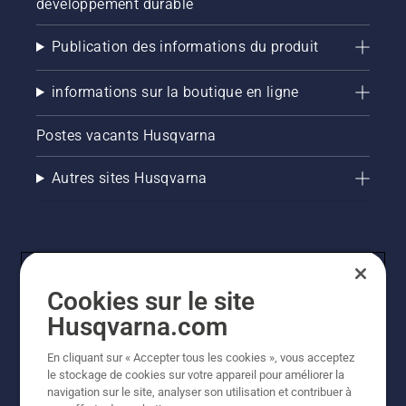
développement durable
Publication des informations du produit
informations sur la boutique en ligne
Postes vacants Husqvarna
Autres sites Husqvarna
Cookies sur le site
Husqvarna.com
En cliquant sur « Accepter tous les cookies », vous acceptez
© Husqvarna AB (publ). Tous droits réservés. Les prix
le stockage de cookies sur votre appareil pour améliorer la
indiqués sont des prix de vente conseillés. Tous les prix
navigation sur le site, analyser son utilisation et contribuer à