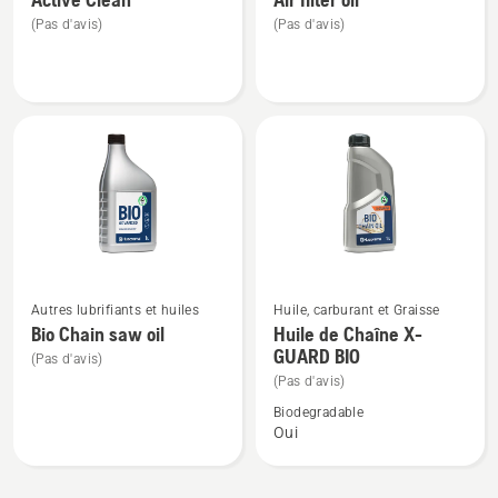
de
de
(Pas d'avis)
(Pas d'avis)
détails
détails
sur
sur
Active
Air
Clean
filter
oil
Voir
Voir
Autres lubrifiants et huiles
Huile, carburant et Graisse
plus
plus
Bio Chain saw oil
Huile de Chaîne X-
GUARD BIO
de
de
(Pas d'avis)
détails
détails
(Pas d'avis)
sur
sur
Biodegradable
Oui
Bio
Huile
Chain
de
saw
Chaîne