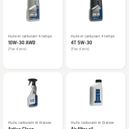
Voir
Voir
Huile et carburant 4 temps
Huile et carburant 4 temps
plus
plus
10W-30 AWD
4T 5W-30
de
de
(Pas d'avis)
(Pas d'avis)
détails
détails
sur
sur
10W-
4T
30 AWD
5W-
30
Voir
Voir
Huile, carburant et Graisse
Huile, carburant et Graisse
plus
plus
Active Clean
Air filter oil