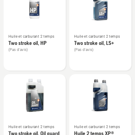
produits
Voir
Voir
Huile et carburant 2 temps
Huile et carburant 2 temps
plus
plus
Two stroke oil, HP
Two stroke oil, LS+
de
de
(Pas d'avis)
(Pas d'avis)
détails
détails
sur
sur
Two
Two
stroke
stroke
oil,
oil,
HP
LS+
Voir
Voir
Huile et carburant 2 temps
Huile et carburant 2 temps
plus
plus
Two stroke oil, Oil guard
Huile 2 temps XP®