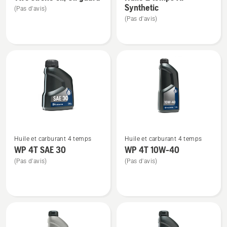
de
de
Synthetic
(Pas d'avis)
détails
détails
(Pas d'avis)
sur
sur
Two
Huile
stroke
2
oil,
temps
Oil
XP®
guard
Synthetic
Voir
Voir
Huile et carburant 4 temps
Huile et carburant 4 temps
plus
plus
WP 4T SAE 30
WP 4T 10W-40
de
de
(Pas d'avis)
(Pas d'avis)
détails
détails
sur
sur
WP 4T
WP 4T
SAE 30
10W-
40