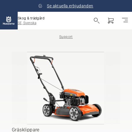
Se aktuella erbjudanden
Skog & trädgård
SE, Svenska
Support
Gräsklippare