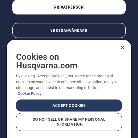
PRIVATPERSON
YRKESANVÄNDARE
Cookies on
Husqvarna.com
By clicking “Accept Cookies”, you agree to the storing of
cookies on your device to enhance site navigation, analyze
site usage, and assist in our marketing efforts.
Cookie Policy
© Husqvarna AB (publ). All rights reserved. Priserna
som visas är rekommenderade cirkapriser. Alla angivna
ACCEPT COOKIES
priser är rekommenderade försäljningspriser (inkl.
moms) om inte produkten är tillgänglig för direkt köp.
DO NOT SELL OR SHARE MY PERSONAL
Cookiepolicy
Användningsvillkor
Sekretessmeddelande
INFORMATION
Företagsinformation
Rapportera misstänkta överträdelser