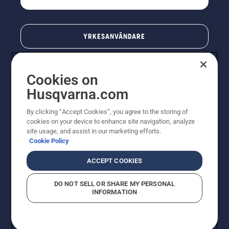
YRKESANVÄNDARE
Cookies on
Husqvarna.com
By clicking “Accept Cookies”, you agree to the storing of
cookies on your device to enhance site navigation, analyze
site usage, and assist in our marketing efforts.
Cookie Policy
© Husqvarna AB (publ). All rights reserved. Priserna
som visas är rekommenderade cirkapriser. Alla angivna
ACCEPT COOKIES
priser är rekommenderade försäljningspriser (inkl.
moms) om inte produkten är tillgänglig för direkt köp.
DO NOT SELL OR SHARE MY PERSONAL
Cookiepolicy
Användningsvillkor
Sekretessmeddelande
INFORMATION
Företagsinformation
Rapportera misstänkta överträdelser