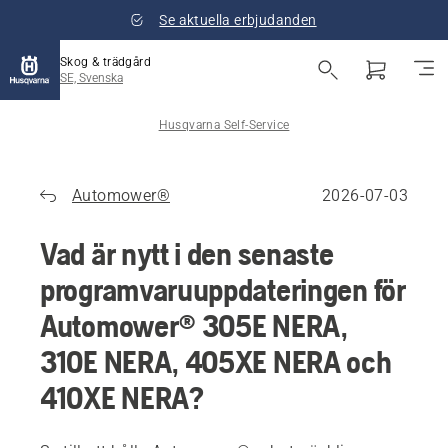
Se aktuella erbjudanden
Skog & trädgård
SE, Svenska
Husqvarna Self-Service
Automower®
2026-07-03
Vad är nytt i den senaste
programvaruuppdateringen för
Automower® 305E NERA,
310E NERA, 405XE NERA och
410XE NERA?