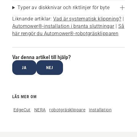
Typer av diskknivar och riktlinjer för byte
Liknande artiklar:
Vad är systematisk klippning?
|
Automower®-installation i branta sluttningar
|
Så
här rengör du Automower®-robotgräsklipparen
Var denna artikel till hjälp?
JA
NEJ
LÄS MER OM
EdgeCut
NERA
robotgräsklippare
installation