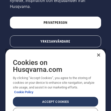
nyheter, inspiration och erbjudanden från
Husqvarna.
PRIVATPERSON
YRKESANVÄNDARE
Cookies on
Husqvarna.com
By clicking “Accept Cookies”, you agree to the storing of
cookies on your device to enhance site navigation, analyze
site usage, and assist in our marketing efforts.
Cookie Policy
© Husqvarna AB (publ). All rights reserved. Priserna
som visas är rekommenderade cirkapriser. Alla angivna
ACCEPT COOKIES
priser är rekommenderade försäljningspriser (inkl.
moms) om inte produkten är tillgänglig för direkt köp.