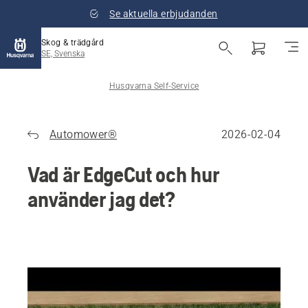
Se aktuella erbjudanden
Skog & trädgård
SE, Svenska
Husqvarna Self-Service
Automower®
2026-02-04
Vad är EdgeCut och hur
använder jag det?