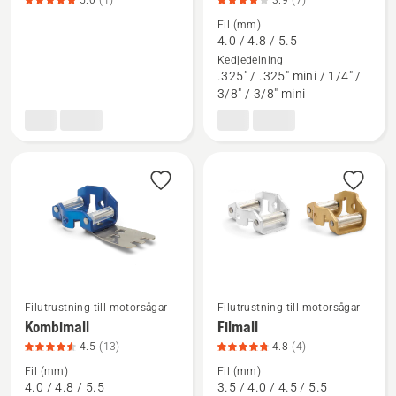
5.0
(1)
3.9
(7)
mer
mer
information
information
Fil (mm)
4.0 / 4.8 / 5.5
om
om
Kedjedelning
Filhandtag,
Filkit,
.325" / .325" mini / 1/4" /
produktbetyg
produktbetyg
3/8" / 3/8" mini
5
3.9
av
av
5
5
Se
Se
Filutrustning till motorsågar
Filutrustning till motorsågar
mer
mer
Kombimall
Filmall
information
information
4.5
(13)
4.8
(4)
om
om
Fil (mm)
Fil (mm)
Kombimall,
Filmall,
4.0 / 4.8 / 5.5
3.5 / 4.0 / 4.5 / 5.5