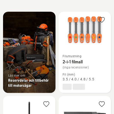
Alla
produkter
Se
Filutrustning
mer
2-i-1 filmall
information
(Inga recensioner)
om
Fil (mm)
Läs mer om
2-
3.5 / 4.0 / 4.8 / 5.5
Reservdelar och tillbehör
till motorsågar
i-
1
filmall