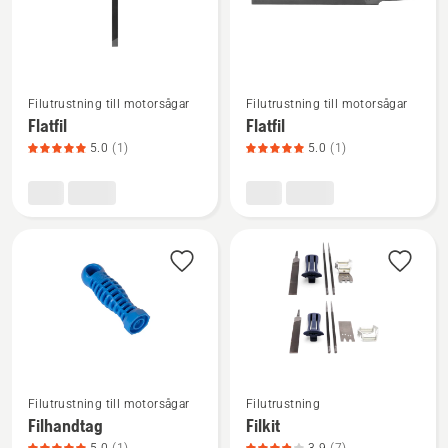
Se
Se
Filutrustning till motorsågar
Filutrustning till motorsågar
mer
mer
Flatfil
Flatfil
information
information
5.0
(1)
5.0
(1)
om
om
Flatfil,
Flatfil,
produktbetyg
produktbetyg
5
5
av
av
5
5
Filutrustning till motorsågar
Filutrustning
Filhandtag
Filkit
Se
Se