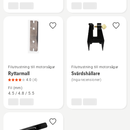
produktbetyg
produktbetyg
4.5
4.8
av
av
5
5
Se
Se
Filutrustning till motorsågar
Filutrustning till motorsågar
mer
mer
Ryttarmall
Svärdshållare
information
information
4.0
(4)
(Inga recensioner)
om
om
Fil (mm)
Ryttarmall,
Svärdshållare
4.5 / 4.8 / 5.5
produktbetyg
4
av
5