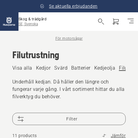
Se aktuella erbjudanden
Skog & trädgård
SE, Svenska
För motorsågar
Filutrustning
Visa alla
Kedjor
Svärd
Batterier
Kedjeolja
Filutrus
Underhåll kedjan. Då håller den längre och
fungerar varje gång. I vårt sortiment hittar du alla
filverktyg du behöver.
Filter
11 products
Jämför