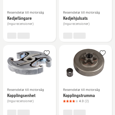
Se
Se
Reservdelar till motorsåg
Reservdelar till motorsåg
mer
mer
Kedjefångare
Kedjehjulsats
information
information
(Inga recensioner)
(Inga recensioner)
om
om
Kedjefångare
Kedjehjulsats
Se
Se
Reservdelar till motorsåg
Reservdelar till motorsåg
mer
mer
Kopplingsenhet
Kopplingstrumma
information
information
(Inga recensioner)
4.0
(2)
om
om
Kopplingsenhet
Kopplingstrumma,