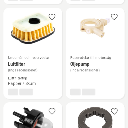
produktbetyg
4
av
5
Se
Se
Underhåll och reservdelar
Reservdelar till motorsåg
mer
mer
Luftfilter
Oljepump
information
information
(Inga recensioner)
(Inga recensioner)
om
om
Luftfiltertyp
Luftfilter
Oljepump
Papper / Skum