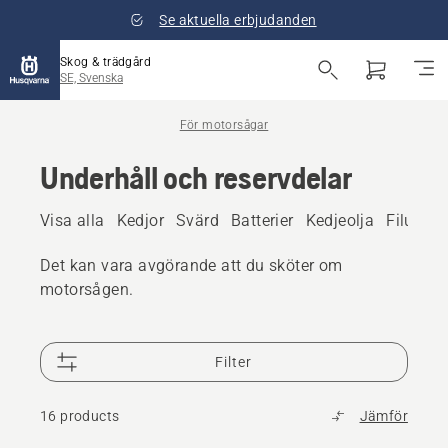
Se aktuella erbjudanden
Skog & trädgård
SE, Svenska
För motorsågar
Underhåll och reservdelar
Visa alla
Kedjor
Svärd
Batterier
Kedjeolja
Filutrus
Det kan vara avgörande att du sköter om
motorsågen.
Filter
16 products
Jämför