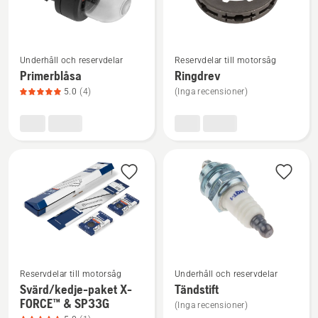
Se
Se
Underhåll och reservdelar
Reservdelar till motorsåg
mer
mer
Primerblåsa
Ringdrev
information
information
5.0
(4)
(Inga recensioner)
om
om
Primerblåsa,
Ringdrev
produktbetyg
5
av
5
Se
Se
Reservdelar till motorsåg
Underhåll och reservdelar
mer
mer
Svärd/kedje-paket X-
Tändstift
information
information
FORCE™ & SP33G
(Inga recensioner)
om
om