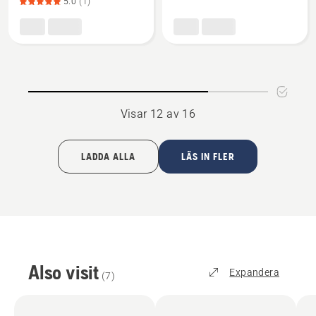
5.0
(1)
Svärd/kedje-
Tändstift
paket
X-
FORCE™
&
SP33G,
Visar 12 av 16
produktbetyg
5
av
LADDA ALLA
LÄS IN FLER
5
Also visit
Expandera
(
7
)