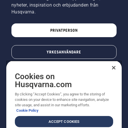
nyheter, inspiration och erbjudanden från
Husqvarna.
PRIVATPERSON
YRKESANVÄNDARE
Cookies on
Husqvarna.com
By clicking “Accept Cookies”, you agree to the storing of
cookies on your device to enhance site navigation, analyze
site usage, and assist in our marketing efforts.
Cookie Policy
© Husqvarna AB (publ). All rights reserved. Priserna
som visas är rekommenderade cirkapriser. Alla angivna
ACCEPT COOKIES
priser är rekommenderade försäljningspriser (inkl.