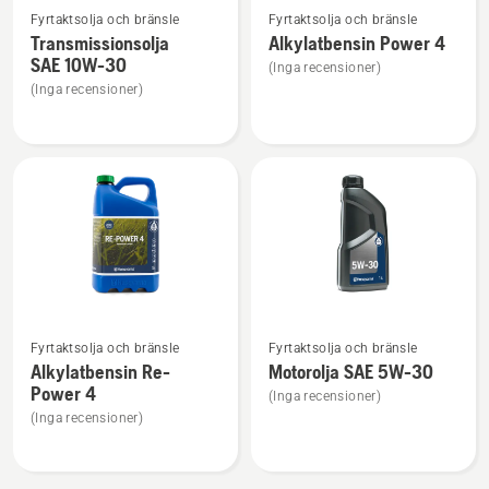
Fyrtaktsolja och bränsle
Fyrtaktsolja och bränsle
mer
mer
Transmissionsolja
Alkylatbensin Power 4
information
information
SAE 10W-30
(Inga recensioner)
om
om
(Inga recensioner)
Transmissionsolja
Alkylatbensin
SAE 10W-
Power
30
4
Se
Se
Fyrtaktsolja och bränsle
Fyrtaktsolja och bränsle
mer
mer
Alkylatbensin Re-
Motorolja SAE 5W-30
information
information
Power 4
(Inga recensioner)
om
om
(Inga recensioner)
Alkylatbensin
Motorolja
Re-
SAE 5W-
Power
30