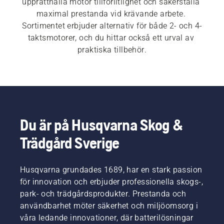
upprätthålla motor tillförlitlighet och säkerställa 
maximal prestanda vid krävande arbete. 
Sortimentet erbjuder alternativ för både 2- och 4-
taktsmotorer, och du hittar också ett urval av 
praktiska tillbehör.
Du är på Husqvarna Skog &
Trädgård Sverige
Husqvarna grundades 1689, har en stark passion
för innovation och erbjuder professionella skogs-,
park- och trädgårdsprodukter. Prestanda och
användbarhet möter säkerhet och miljöomsorg i
våra ledande innovationer, där batterilösningar