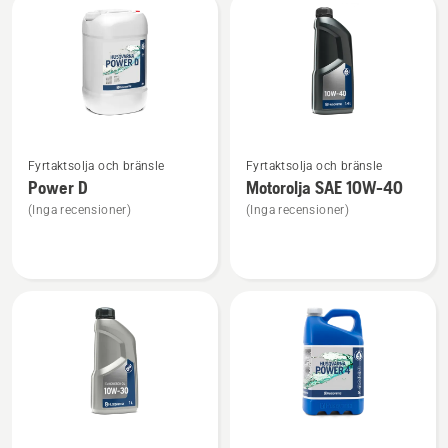
Power
2
Se
Se
Fyrtaktsolja och bränsle
Fyrtaktsolja och bränsle
mer
mer
Power D
Motorolja SAE 10W-40
information
information
(Inga recensioner)
(Inga recensioner)
om
om
Power
Motorolja
D
SAE 10W-
40
Se
Se