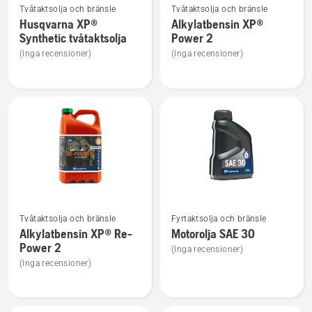
Tvåtaktsolja och bränsle
Tvåtaktsolja och bränsle
mer
mer
Husqvarna XP®
Alkylatbensin XP®
information
information
Synthetic tvåtaktsolja
Power 2
om
om
(Inga recensioner)
(Inga recensioner)
Husqvarna
Alkylatbensin
XP®
XP®
Synthetic
Power
tvåtaktsolja
2
Se
Se
Tvåtaktsolja och bränsle
Fyrtaktsolja och bränsle
mer
mer
Alkylatbensin XP® Re-
Motorolja SAE 30
information
information
Power 2
(Inga recensioner)
om
om
(Inga recensioner)
Alkylatbensin
Motorolja
XP®
SAE 30
Re-