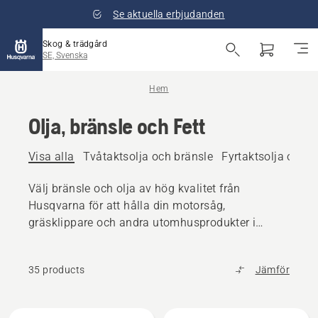
Se aktuella erbjudanden
Skog & trädgård
SE, Svenska
Hem
Olja, bränsle och Fett
Visa alla
Tvåtaktsolja och bränsle
Fyrtaktsolja och b
Välj bränsle och olja av hög kvalitet från
Husqvarna för att hålla din motorsåg,
gräsklippare och andra utomhusprodukter i
toppskick.
35 products
Jämför
Alla