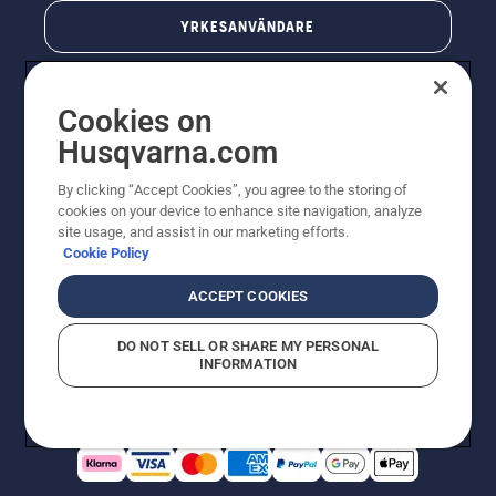
YRKESANVÄNDARE
Cookies on
Husqvarna.com
By clicking “Accept Cookies”, you agree to the storing of
cookies on your device to enhance site navigation, analyze
site usage, and assist in our marketing efforts.
Cookie Policy
© Husqvarna AB (publ). All rights reserved. Priserna
som visas är rekommenderade cirkapriser. Alla angivna
ACCEPT COOKIES
priser är rekommenderade försäljningspriser (inkl.
moms) om inte produkten är tillgänglig för direkt köp.
DO NOT SELL OR SHARE MY PERSONAL
Cookiepolicy
Användningsvillkor
Sekretessmeddelande
INFORMATION
Företagsinformation
Rapportera misstänkta överträdelser