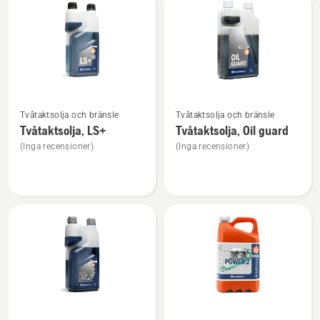
produkter
Se
Se
Tvåtaktsolja och bränsle
Tvåtaktsolja och bränsle
mer
mer
Tvåtaktsolja, LS+
Tvåtaktsolja, Oil guard
information
information
(Inga recensioner)
(Inga recensioner)
om
om
Tvåtaktsolja,
Tvåtaktsolja,
LS+
Oil
guard
Se
Se