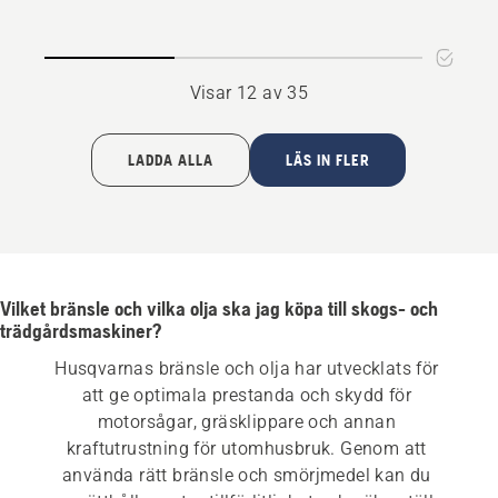
4
Visar 12 av 35
LADDA ALLA
LÄS IN FLER
Vilket bränsle och vilka olja ska jag köpa till skogs- och
trädgårdsmaskiner?
Husqvarnas bränsle och olja har utvecklats för 
att ge optimala prestanda och skydd för 
motorsågar, gräsklippare och annan 
kraftutrustning för utomhusbruk. Genom att 
använda rätt bränsle och smörjmedel kan du 