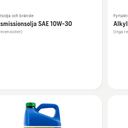
Se
tsolja och bränsle
Fyrtakt
mer
nsmissionsolja SAE 10W-30
Alkyl
tion
informat
recensioner)
(Inga r
om
issionsolja
Alkylatb
W-
Power
4