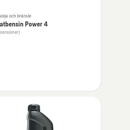
solja och bränsle
atbensin Power 4
ion
ecensioner)
ensin