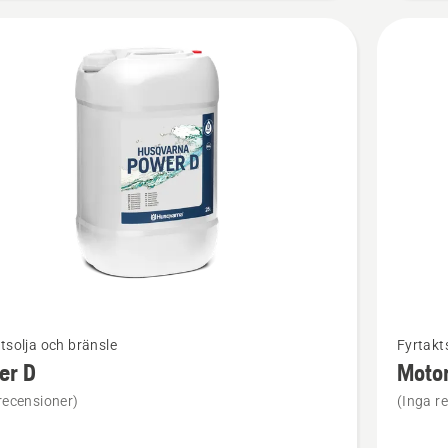
Se
tsolja och bränsle
Fyrtakt
mer
er D
Moto
tion
informat
recensioner)
(Inga r
om
Motorolj