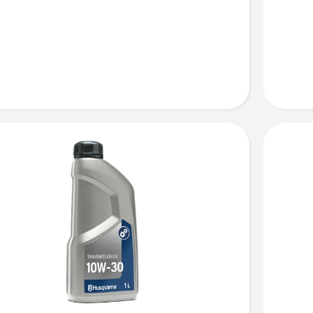
SAE 10W
40