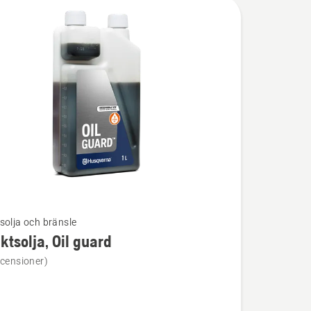
solja och bränsle
ktsolja, Oil guard
ion
ecensioner)
olja,