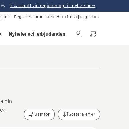
5 % rabatt vid registrering till nyhetsbrev
upport
Registrera produkten
Hitta försäljningsplats
k
Nyheter och erbjudanden
la din
ck.
Jämför
Sortera efter