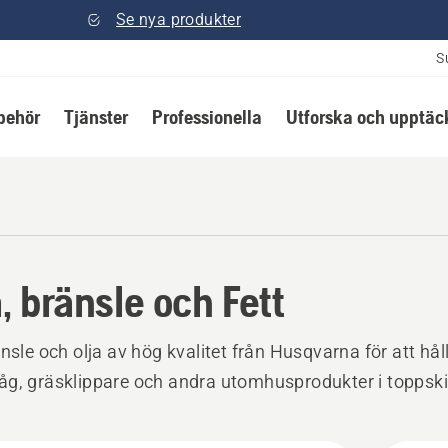
Se nya produkter
S
lbehör
Tjänster
Professionella
Utforska och upptäc
a, bränsle och Fett
änsle och olja av hög kvalitet från Husqvarna för att hål
g, gräsklippare och andra utomhusprodukter i toppski