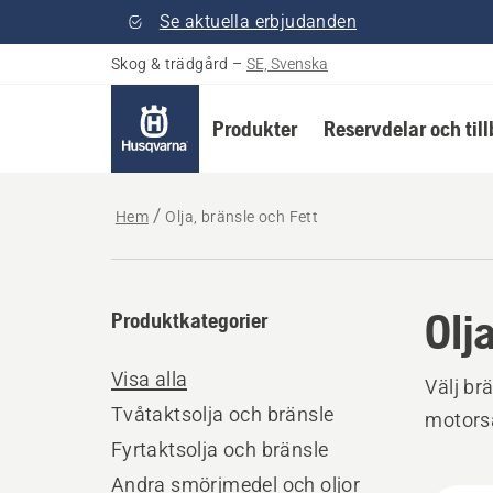
Se aktuella erbjudanden
Skog & trädgård
–
SE, Svenska
Produkter
Reservdelar och til
Hem
Olja, bränsle och Fett
Olj
Produktkategorier
Visa alla
Välj br
Tvåtaktsolja och bränsle
motorså
Fyrtaktsolja och bränsle
Andra smörjmedel och oljor