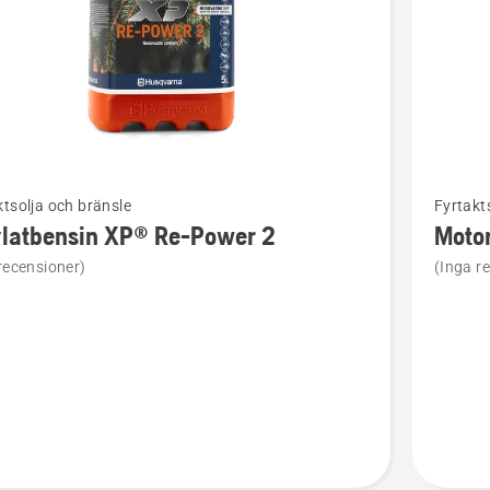
Se
tsolja och bränsle
Fyrtakt
mer
ylatbensin XP® Re-Power 2
Motor
tion
informat
recensioner)
(Inga r
om
bensin
Motorolj
SAE 30