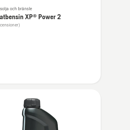
solja och bränsle
latbensin XP® Power 2
ion
ecensioner)
ensin