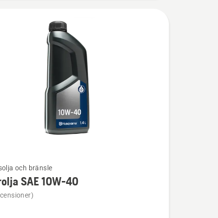
solja och bränsle
rolja SAE 10W-40
ion
ecensioner)
a