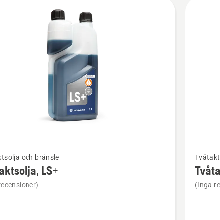
kter
Se
tsolja och bränsle
Tvåtakt
mer
aktsolja, LS+
Tvåta
tion
informat
recensioner)
(Inga r
om
solja,
Tvåtakts