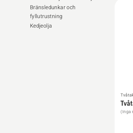
Alla
Bränsledunkar och
produ
fyllutrustning
Kedjeolja
Se
Tvåtak
mer
Tvåt
informa
(Inga 
om
Tvåtakt