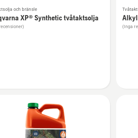
Se
tsolja och bränsle
Tvåtakt
mer
varna XP® Synthetic tvåtaktsolja
Alky
tion
informat
recensioner)
(Inga r
om
rna
Alkylatb
XP®
ic
Power
solja
2