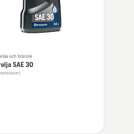
solja och bränsle
olja SAE 30
ion
ecensioner)
a