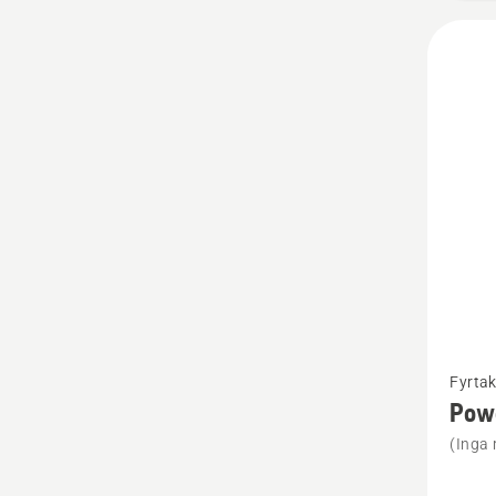
Se
Fyrtak
mer
Pow
informa
(Inga 
om
Power