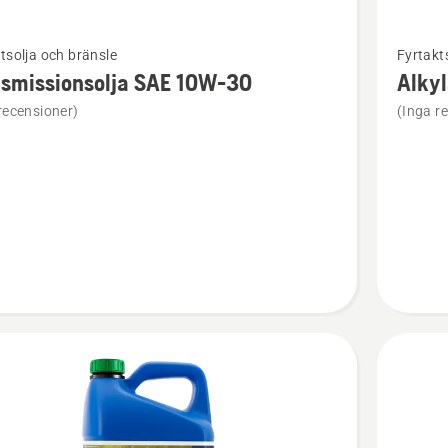
Se
tsolja och bränsle
Fyrtakt
mer
nsmissionsolja SAE 10W-30
Alkyl
tion
informat
recensioner)
(Inga r
om
issionsolja
Alkylatb
W-
Power
4