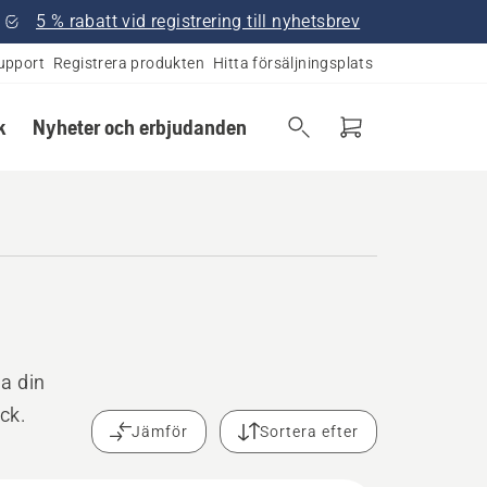
5 % rabatt vid registrering till nyhetsbrev
upport
Registrera produkten
Hitta försäljningsplats
k
Nyheter och erbjudanden
la din
ck.
Jämför
Sortera efter