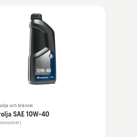
solja och bränsle
rolja SAE 10W-40
ion
ecensioner)
a