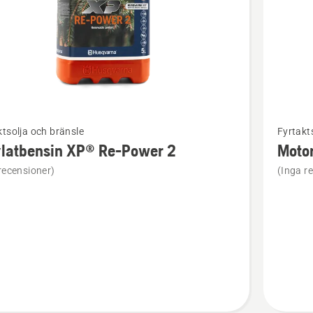
Se
tsolja och bränsle
Fyrtakt
mer
ylatbensin XP® Re-Power 2
Motor
tion
informat
recensioner)
(Inga r
om
bensin
Motorolj
SAE 30