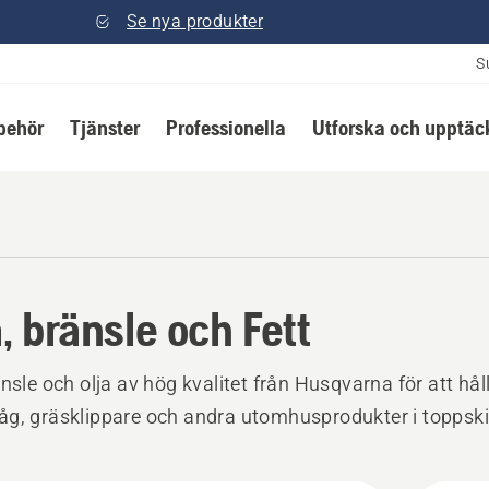
Se nya produkter
S
lbehör
Tjänster
Professionella
Utforska och upptäc
a, bränsle och Fett
änsle och olja av hög kvalitet från Husqvarna för att hål
g, gräsklippare och andra utomhusprodukter i toppski