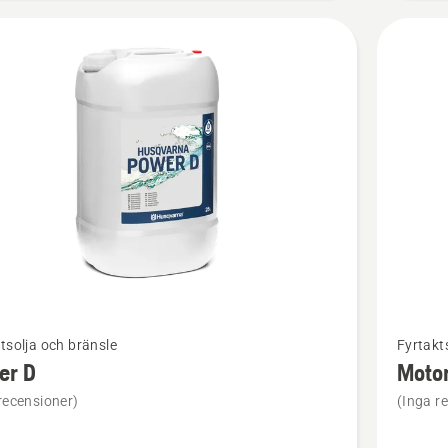
Se
tsolja och bränsle
Fyrtakt
mer
er D
Moto
tion
informat
recensioner)
(Inga r
om
Motorolj