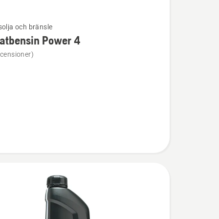
solja och bränsle
atbensin Power 4
ion
ecensioner)
ensin