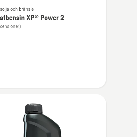
solja och bränsle
latbensin XP® Power 2
ion
ecensioner)
ensin