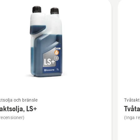
kter
Se
tsolja och bränsle
Tvåtakt
mer
aktsolja, LS+
Tvåta
tion
informat
recensioner)
(Inga r
om
solja,
Tvåtakts