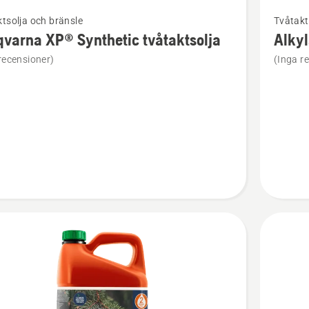
Se
tsolja och bränsle
Tvåtakt
mer
varna XP® Synthetic tvåtaktsolja
Alky
tion
informat
recensioner)
(Inga r
om
rna
Alkylatb
XP®
ic
Power
solja
2