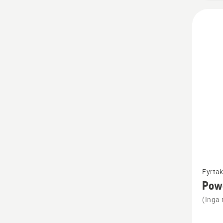
Se
Fyrtak
mer
Pow
informa
(Inga 
om
Power