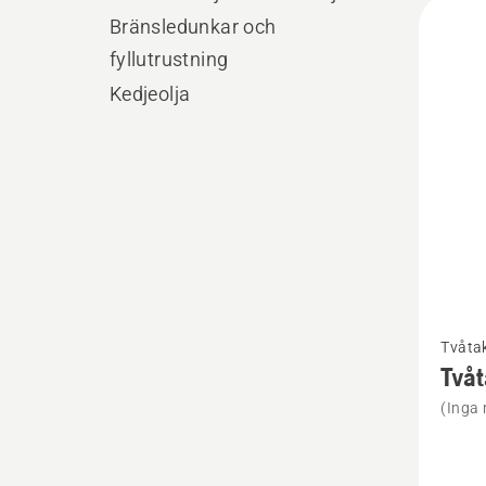
Alla
Bränsledunkar och
produ
fyllutrustning
Kedjeolja
Se
Tvåtak
mer
Tvåt
informa
(Inga 
om
Tvåtakt