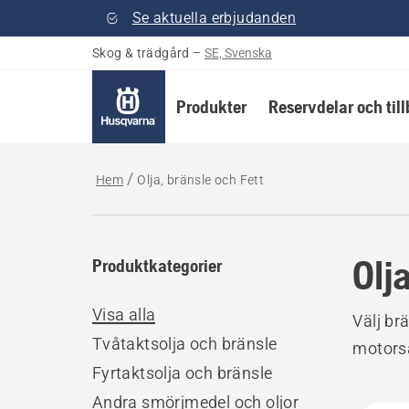
Se aktuella erbjudanden
Skog & trädgård
–
SE, Svenska
Produkter
Reservdelar och til
Hem
Olja, bränsle och Fett
Olj
Produktkategorier
Visa alla
Välj br
Tvåtaktsolja och bränsle
motorså
Fyrtaktsolja och bränsle
Andra smörjmedel och oljor