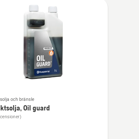
solja och bränsle
ktsolja, Oil guard
ion
ecensioner)
olja,