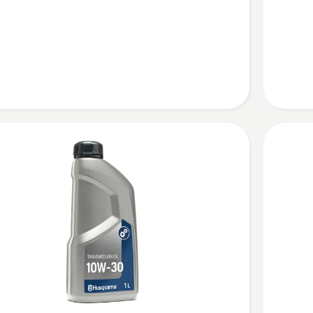
SAE 10W
40