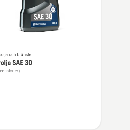
solja och bränsle
olja SAE 30
ion
ecensioner)
a