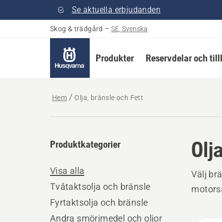
Se aktuella erbjudanden
Skog & trädgård
–
SE, Svenska
Produkter
Reservdelar och til
Hem
Olja, bränsle och Fett
Olj
Produktkategorier
Visa alla
Välj br
Tvåtaktsolja och bränsle
motorså
Fyrtaktsolja och bränsle
Andra smörjmedel och oljor