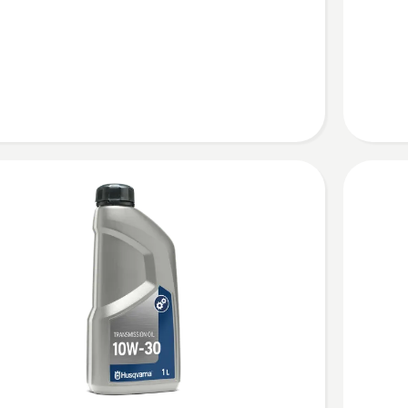
SAE 10W
40