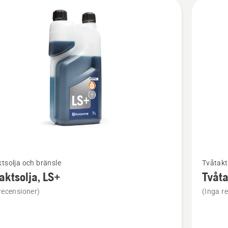
kter
Se
tsolja och bränsle
Tvåtakt
mer
aktsolja, LS+
Tvåta
tion
informat
recensioner)
(Inga r
om
solja,
Tvåtakts