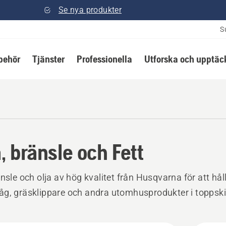
Se nya produkter
S
lbehör
Tjänster
Professionella
Utforska och upptäc
a, bränsle och Fett
änsle och olja av hög kvalitet från Husqvarna för att hål
g, gräsklippare och andra utomhusprodukter i toppski