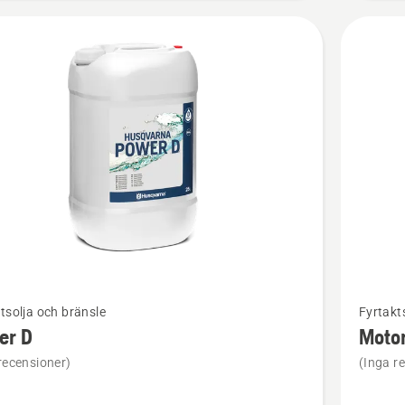
Se
tsolja och bränsle
Fyrtakt
mer
er D
Moto
tion
informat
recensioner)
(Inga r
om
Motorolj