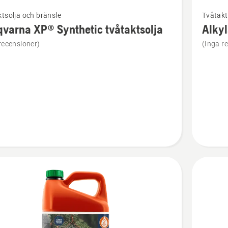
Se
tsolja och bränsle
Tvåtakt
mer
varna XP® Synthetic tvåtaktsolja
Alky
tion
informat
recensioner)
(Inga r
om
rna
Alkylatb
XP®
ic
Power
solja
2