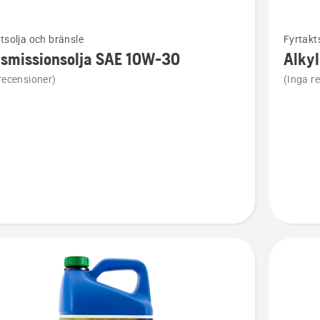
Se
tsolja och bränsle
Fyrtakt
mer
nsmissionsolja SAE 10W-30
Alkyl
tion
informat
recensioner)
(Inga r
om
issionsolja
Alkylatb
W-
Power
4