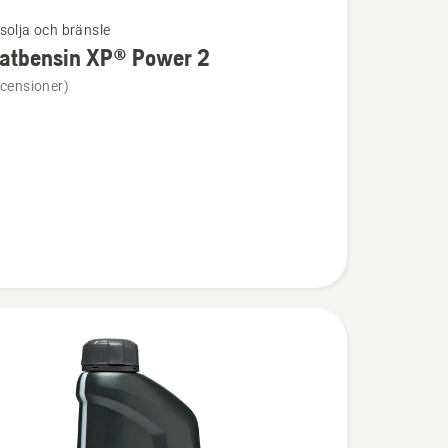
solja och bränsle
latbensin XP® Power 2
ion
ecensioner)
ensin