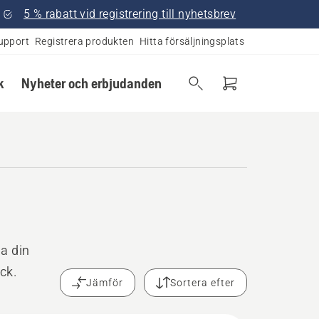
5 % rabatt vid registrering till nyhetsbrev
upport
Registrera produkten
Hitta försäljningsplats
k
Nyheter och erbjudanden
la din
ck.
Jämför
Sortera efter