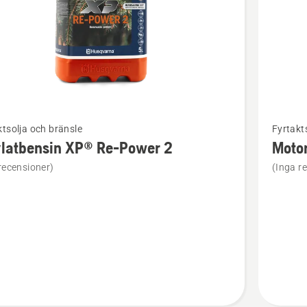
Se
tsolja och bränsle
Fyrtakt
mer
ylatbensin XP® Re-Power 2
Motor
tion
informat
recensioner)
(Inga r
om
bensin
Motorolj
SAE 30