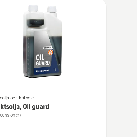
solja och bränsle
ktsolja, Oil guard
ion
ecensioner)
olja,