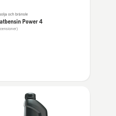
solja och bränsle
atbensin Power 4
ion
ecensioner)
ensin