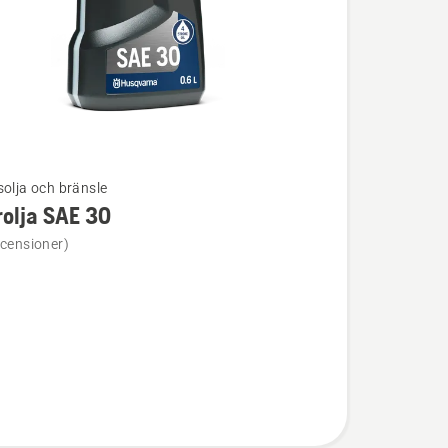
solja och bränsle
olja SAE 30
ion
ecensioner)
a