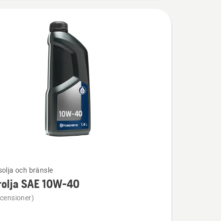
solja och bränsle
rolja SAE 10W-40
ion
ecensioner)
a