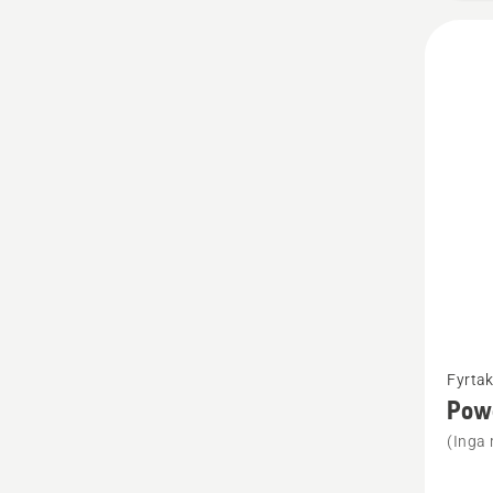
Se
Fyrtak
mer
Pow
informa
(Inga 
om
Power