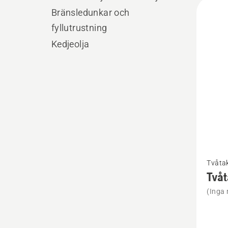
Alla
Bränsledunkar och
produ
fyllutrustning
Kedjeolja
Se
Tvåtak
mer
Tvåt
informa
(Inga 
om
Tvåtakt