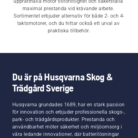
upprätthålla motor tillförlitlighet och säkerställa 
maximal prestanda vid krävande arbete. 
Sortimentet erbjuder alternativ för både 2- och 4-
taktsmotorer, och du hittar också ett urval av 
praktiska tillbehör.
Du är på Husqvarna Skog &
Trädgård Sverige
Husqvarna grundades 1689, har en stark passion
för innovation och erbjuder professionella skogs-,
park- och trädgårdsprodukter. Prestanda och
användbarhet möter säkerhet och miljöomsorg i
våra ledande innovationer, där batterilösningar