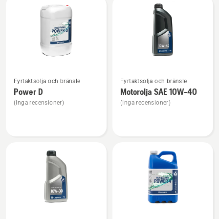
Power
2
Se
Se
Fyrtaktsolja och bränsle
Fyrtaktsolja och bränsle
mer
mer
Power D
Motorolja SAE 10W-40
information
information
(Inga recensioner)
(Inga recensioner)
om
om
Power
Motorolja
D
SAE 10W-
40
Se
Se