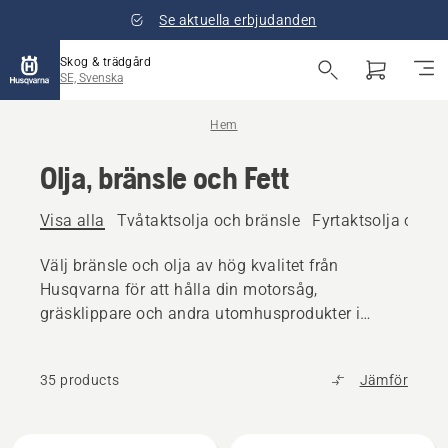
Se aktuella erbjudanden
Skog & trädgård
SE, Svenska
Hem
Olja, bränsle och Fett
Visa alla
Tvåtaktsolja och bränsle
Fyrtaktsolja och b
Välj bränsle och olja av hög kvalitet från
Husqvarna för att hålla din motorsåg,
gräsklippare och andra utomhusprodukter i
toppskick.
35 products
Jämför
Alla