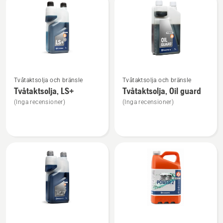
produkter
Se
Se
Tvåtaktsolja och bränsle
Tvåtaktsolja och bränsle
mer
mer
Tvåtaktsolja, LS+
Tvåtaktsolja, Oil guard
information
information
(Inga recensioner)
(Inga recensioner)
om
om
Tvåtaktsolja,
Tvåtaktsolja,
LS+
Oil
guard
Se
Se