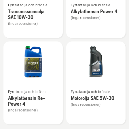
Fyrtaktsolja och bränsle
Fyrtaktsolja och bränsle
mer
mer
Transmissionsolja
Alkylatbensin Power 4
information
information
SAE 10W-30
(Inga recensioner)
om
om
(Inga recensioner)
Transmissionsolja
Alkylatbensin
SAE 10W-
Power
30
4
Se
Se
Fyrtaktsolja och bränsle
Fyrtaktsolja och bränsle
mer
mer
Alkylatbensin Re-
Motorolja SAE 5W-30
information
information
Power 4
(Inga recensioner)
om
om
(Inga recensioner)
Alkylatbensin
Motorolja
Re-
SAE 5W-
Power
30