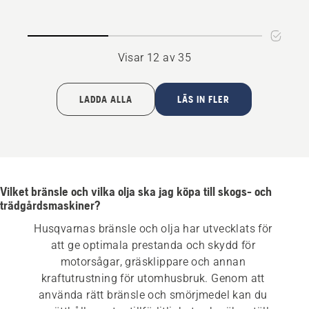
4
Visar 12 av 35
LADDA ALLA
LÄS IN FLER
Vilket bränsle och vilka olja ska jag köpa till skogs- och
trädgårdsmaskiner?
Husqvarnas bränsle och olja har utvecklats för 
att ge optimala prestanda och skydd för 
motorsågar, gräsklippare och annan 
kraftutrustning för utomhusbruk. Genom att 
använda rätt bränsle och smörjmedel kan du 