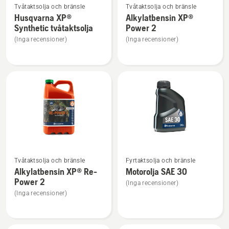
Tvåtaktsolja och bränsle
Tvåtaktsolja och bränsle
mer
mer
Husqvarna XP®
Alkylatbensin XP®
information
information
Synthetic tvåtaktsolja
Power 2
om
om
(Inga recensioner)
(Inga recensioner)
Husqvarna
Alkylatbensin
XP®
XP®
Synthetic
Power
tvåtaktsolja
2
Se
Se
Tvåtaktsolja och bränsle
Fyrtaktsolja och bränsle
mer
mer
Alkylatbensin XP® Re-
Motorolja SAE 30
information
information
Power 2
(Inga recensioner)
om
om
(Inga recensioner)
Alkylatbensin
Motorolja
XP®
SAE 30
Re-