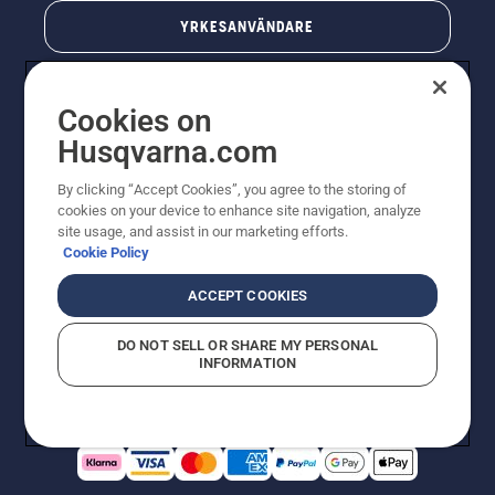
YRKESANVÄNDARE
Cookies on
Husqvarna.com
By clicking “Accept Cookies”, you agree to the storing of
cookies on your device to enhance site navigation, analyze
site usage, and assist in our marketing efforts.
Cookie Policy
© Husqvarna AB (publ). All rights reserved. Priserna
som visas är rekommenderade cirkapriser. Alla angivna
ACCEPT COOKIES
priser är rekommenderade försäljningspriser (inkl.
moms) om inte produkten är tillgänglig för direkt köp.
DO NOT SELL OR SHARE MY PERSONAL
Cookiepolicy
Användningsvillkor
Sekretessmeddelande
INFORMATION
Företagsinformation
Rapportera misstänkta överträdelser