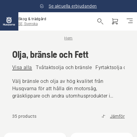
Se aktuella erbjudanden
Skog & trädgård
SE, Svenska
Hem
Olja, bränsle och Fett
Visa alla
Tvåtaktsolja och bränsle
Fyrtaktsolja och b
Välj bränsle och olja av hög kvalitet från
Husqvarna för att hålla din motorsåg,
gräsklippare och andra utomhusprodukter i
toppskick.
35 products
Jämför
Alla