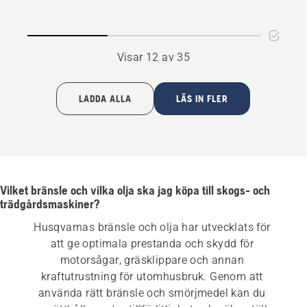
4
Visar 12 av 35
LADDA ALLA
LÄS IN FLER
Vilket bränsle och vilka olja ska jag köpa till skogs- och
trädgårdsmaskiner?
Husqvarnas bränsle och olja har utvecklats för 
att ge optimala prestanda och skydd för 
motorsågar, gräsklippare och annan 
kraftutrustning för utomhusbruk. Genom att 
använda rätt bränsle och smörjmedel kan du 