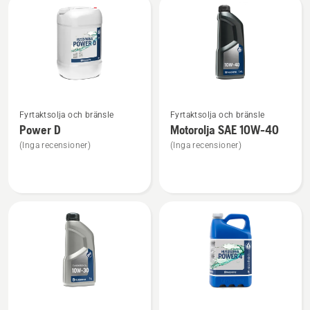
Power
2
Se
Se
Fyrtaktsolja och bränsle
Fyrtaktsolja och bränsle
mer
mer
Power D
Motorolja SAE 10W-40
information
information
(Inga recensioner)
(Inga recensioner)
om
om
Power
Motorolja
D
SAE 10W-
40
Se
Se