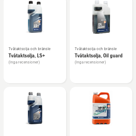
produkter
Se
Se
Tvåtaktsolja och bränsle
Tvåtaktsolja och bränsle
mer
mer
Tvåtaktsolja, LS+
Tvåtaktsolja, Oil guard
information
information
(Inga recensioner)
(Inga recensioner)
om
om
Tvåtaktsolja,
Tvåtaktsolja,
LS+
Oil
guard
Se
Se