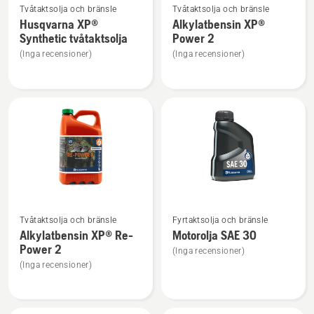
Tvåtaktsolja och bränsle
Tvåtaktsolja och bränsle
mer
mer
Husqvarna XP®
Alkylatbensin XP®
information
information
Synthetic tvåtaktsolja
Power 2
om
om
(Inga recensioner)
(Inga recensioner)
Husqvarna
Alkylatbensin
XP®
XP®
Synthetic
Power
tvåtaktsolja
2
Se
Se
Tvåtaktsolja och bränsle
Fyrtaktsolja och bränsle
mer
mer
Alkylatbensin XP® Re-
Motorolja SAE 30
information
information
Power 2
(Inga recensioner)
om
om
(Inga recensioner)
Alkylatbensin
Motorolja
XP®
SAE 30
Re-