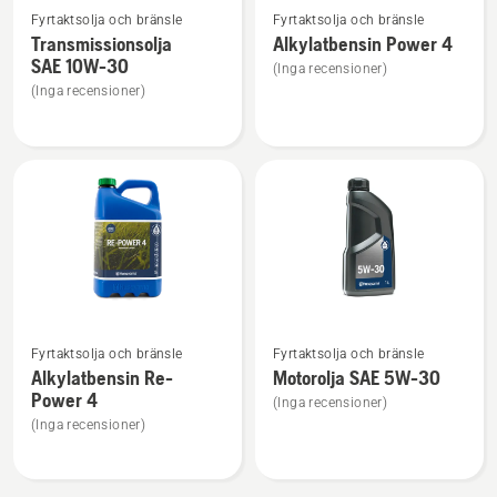
Fyrtaktsolja och bränsle
Fyrtaktsolja och bränsle
mer
mer
Transmissionsolja
Alkylatbensin Power 4
information
information
SAE 10W-30
(Inga recensioner)
om
om
(Inga recensioner)
Transmissionsolja
Alkylatbensin
SAE 10W-
Power
30
4
Se
Se
Fyrtaktsolja och bränsle
Fyrtaktsolja och bränsle
mer
mer
Alkylatbensin Re-
Motorolja SAE 5W-30
information
information
Power 4
(Inga recensioner)
om
om
(Inga recensioner)
Alkylatbensin
Motorolja
Re-
SAE 5W-
Power
30