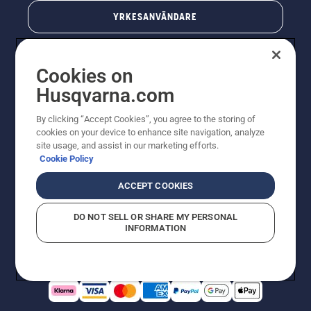
YRKESANVÄNDARE
Cookies on
Husqvarna.com
By clicking “Accept Cookies”, you agree to the storing of
cookies on your device to enhance site navigation, analyze
site usage, and assist in our marketing efforts.
Cookie Policy
© Husqvarna AB (publ). All rights reserved. Priserna
som visas är rekommenderade cirkapriser. Alla angivna
ACCEPT COOKIES
priser är rekommenderade försäljningspriser (inkl.
moms) om inte produkten är tillgänglig för direkt köp.
DO NOT SELL OR SHARE MY PERSONAL
Cookiepolicy
Användningsvillkor
Sekretessmeddelande
INFORMATION
Företagsinformation
Rapportera misstänkta överträdelser