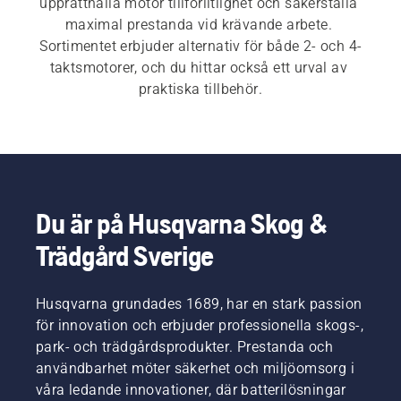
upprätthålla motor tillförlitlighet och säkerställa 
maximal prestanda vid krävande arbete. 
Sortimentet erbjuder alternativ för både 2- och 4-
taktsmotorer, och du hittar också ett urval av 
praktiska tillbehör.
Du är på Husqvarna Skog &
Trädgård Sverige
Husqvarna grundades 1689, har en stark passion
för innovation och erbjuder professionella skogs-,
park- och trädgårdsprodukter. Prestanda och
användbarhet möter säkerhet och miljöomsorg i
våra ledande innovationer, där batterilösningar