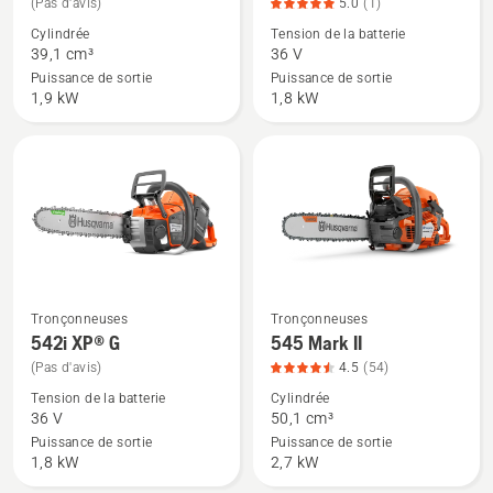
(Pas d'avis)
5.0
(1)
de
de
Cylindrée
Tension de la batterie
détails
détails
39,1 cm³
36 V
sur
sur
Puissance de sortie
Puissance de sortie
540 XP®
542i
1,9 kW
1,8 kW
Mark
XP®,
III
note
du
produit
5
sur
5
Tronçonneuses
Tronçonneuses
Voir
Voir
542i XP® G
545 Mark II
plus
plus
(Pas d'avis)
4.5
(54)
de
de
Tension de la batterie
Cylindrée
détails
détails
36 V
50,1 cm³
sur
sur
Puissance de sortie
Puissance de sortie
542i
545
1,8 kW
2,7 kW
XP®
Mark