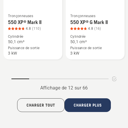
Tronçonneuses
Tronçonneuses
Voir
Voir
550 XP® Mark II
550 XP® G Mark II
plus
plus
4.8
(110)
4.8
(16)
de
de
Cylindrée
Cylindrée
détails
détails
50,1 cm³
50,1 cm³
sur
sur
Puissance de sortie
Puissance de sortie
550 XP®
550 XP®
3 kW
3 kW
Mark
G
II,
Mark
note
II,
du
note
produit
du
Affichage de 12 sur 66
4.8
produit
sur
4.8
CHARGER TOUT
CHARGER PLUS
5
sur
5