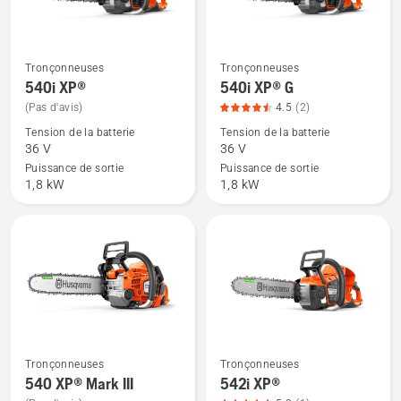
sur
5
Tronçonneuses
Tronçonneuses
Voir
Voir
540i XP®
540i XP® G
plus
plus
(Pas d'avis)
4.5
(2)
de
de
Tension de la batterie
Tension de la batterie
détails
détails
36 V
36 V
sur
sur
Puissance de sortie
Puissance de sortie
540i
540i
1,8 kW
1,8 kW
XP®
XP®
G,
note
du
produit
4.5
sur
5
Tronçonneuses
Tronçonneuses
Voir
Voir
540 XP® Mark III
542i XP®
plus
plus