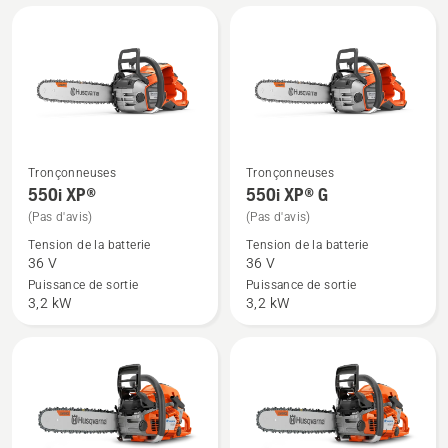
G
II,
note
du
produit
4.5
sur
5
Tronçonneuses
Tronçonneuses
Voir
Voir
550i XP®
550i XP® G
plus
plus
(Pas d'avis)
(Pas d'avis)
de
de
Tension de la batterie
Tension de la batterie
détails
détails
36 V
36 V
sur
sur
Puissance de sortie
Puissance de sortie
550i
550i XP® G
3,2 kW
3,2 kW
XP®