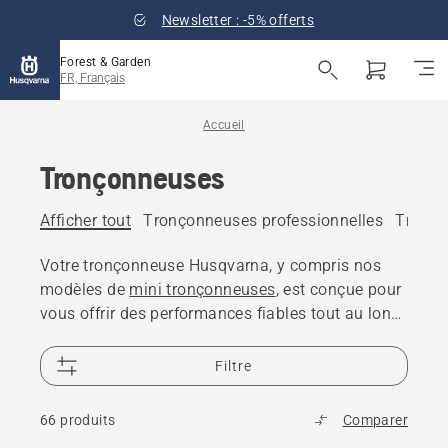
Newsletter : -5% offerts
Forest & Garden
FR, Français
Accueil
Tronçonneuses
Afficher tout
Tronçonneuses professionnelles
Tronço
Votre tronçonneuse Husqvarna, y compris nos
modèles de
mini tronçonneuses
, est conçue pour
vous offrir des performances fiables tout au long
des années. Les pièces de rechange des
tronçonneuses sont disponibles pendant plus de
Filtre
10 ans et 25 000 revendeurs dans le monde sont
là pour vous aider
66 produits
Comparer