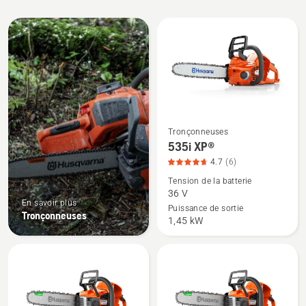
Tous
les
produits
Tronçonneuses
Voir
535i XP®
plus
4.7
(6)
de
Tension de la batterie
détails
36 V
sur
En savoir plus
Puissance de sortie
Tronçonneuses
535i
1,45 kW
XP®,
note
du
produit
4.7