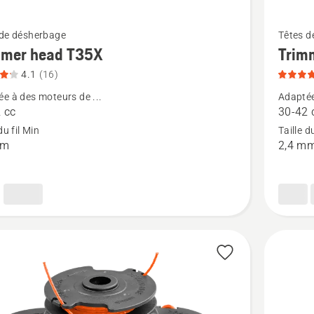
Voir
 de désherbage
Têtes d
plus
mmer head T35X
Trim
de
4.1
(16)
détails
e à des moteurs de ...
Adaptée
sur
 cc
30-42 
r
Trimmer
du fil Min
Taille d
mm
2,4 m
head
S35,
note
du
produit
4
sur
5