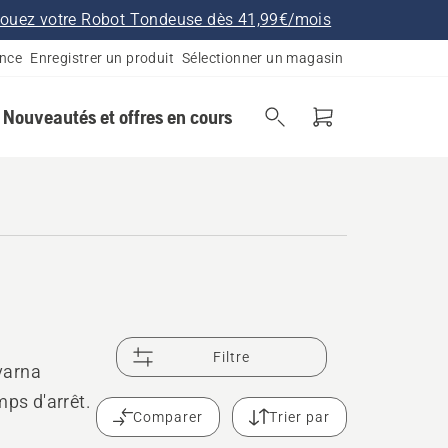
ouez votre Robot Tondeuse dès 41,99€/mois
ance
Enregistrer un produit
Sélectionner un magasin
Nouveautés et offres en cours
Filtre
varna
mps d'arrêt.
Comparer
Trier par