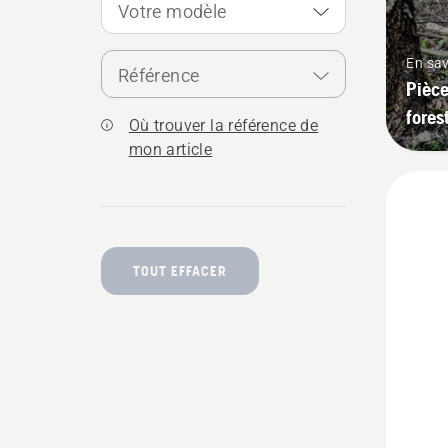
Votre modèle
En sav
Référence
Pièce
fores
Où trouver la référence de
mon article
TOUT EFFACER