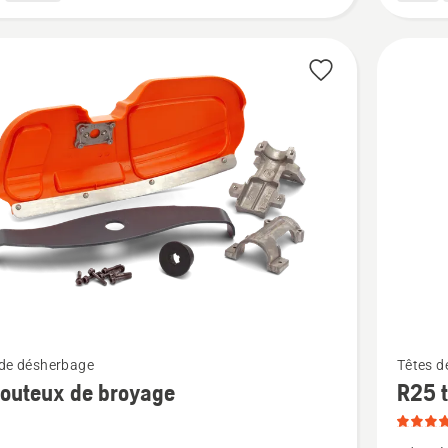
Voir
 de désherbage
Têtes d
plus
couteux de broyage
R25 t
de
détails