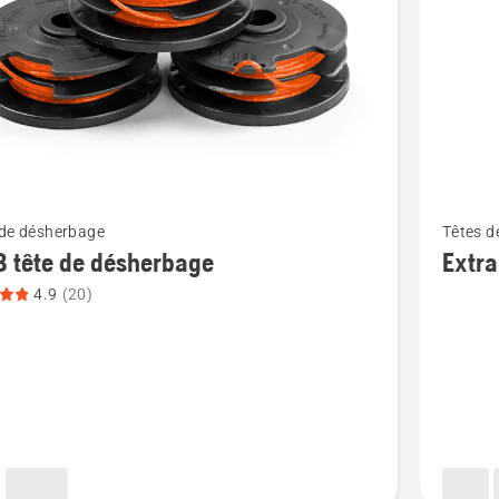
Voir
 de désherbage
Têtes d
plus
 tête de désherbage
Extra
de
4.9
(20)
détails
sur
Extra
blades
Tricut
bage,