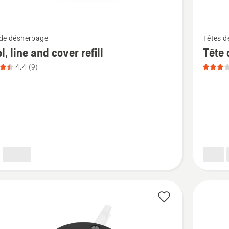
Voir
 de désherbage
Têtes d
plus
l, line and cover refill
Tête 
de
4.4
(9)
détails
sur
Tête
de
désherb
Tri-
Cut B,
note
du
produit
3