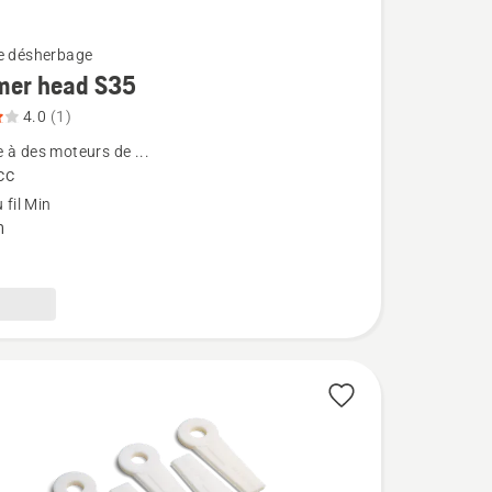
e désherbage
mer head S35
4.0
(1)
 à des moteurs de ...
cc
u fil Min
m