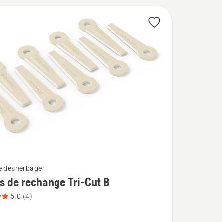
e désherbage
 de rechange Tri-Cut B
5.0
(4)