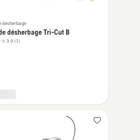
e désherbage
de désherbage Tri-Cut B
3.0
(3)
age