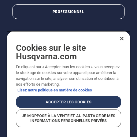
PROFESSIONNEL
Cookies sur le site
Husqvarna.com
En cliquant sur « Accepter tous les cookies », vous acceptez
le stockage de cookies sur votre appareil pour améliorer la
© Husqvarna AB (publ). Tous droits réservés. Les prix
navigation sur le site, analyser son utilisation et contribuer à
indiqués sont des prix de vente conseillés. Photos non
nos efforts de marketing.
contractuelles. Tous les prix indiqués sont des prix de
Lisez notre politique en matière de cookies
vente recommandés (TVA incluse), sauf si le produit est
disponible pour un achat direct.
ACCEPTER LES COOKIES
Conditions générales de vente
Politique de retour
Mentions légales
Politique relative aux cookies
JE M’OPPOSE À LA VENTE ET AU PARTAGE DE MES
Conditions d'utilisation
Avis de confidentialité
INFORMATIONS PERSONNELLES PRIVÉES
Égalité hommes femmes
Signalement de violations présumées