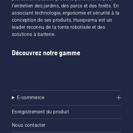
préserver
via des
sans
l’entretien des jardins, des parcs et des forêts. En
la durée
cabanes
interruption.
associant technologie, ergonomie et sécurité à la
de vie de
à outils
conception de ses produits, Husqvarna est un
la
numériques
batterie
leader reconnu de la tonte robotisée et des
appelées
lors de la
« Tools
solutions à batterie.
coupe
for You »
d'herbe
dans de
fine. Il
nombreux
Découvrez notre gamme
vous
pays.
suffit
d'appuyer
sur un
bouton
du
coupe-
E-commerce
bordures
à
batterie
Enregistrement du produit
pour
activer
Nous contacter
et