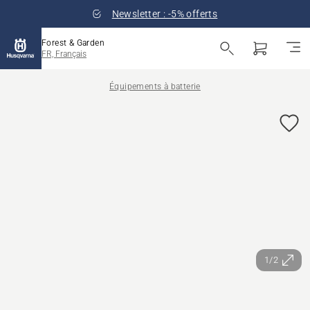
Newsletter : -5% offerts
Forest & Garden
FR, Français
Équipements à batterie
1/2