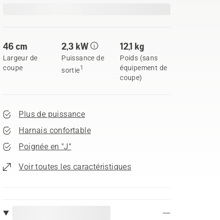
46 cm
2,3 kW
12,1 kg
Largeur de
Puissance de
Poids (sans
coupe
équipement de
1
sortie
coupe)
Plus de puissance
Harnais confortable
Poignée en "J"
Voir toutes les caractéristiques