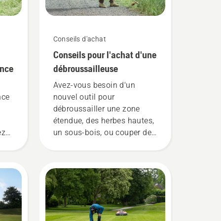
Conseils d'achat
Conseils pour l'achat d'une
ence
débroussailleuse
Avez-vous besoin d'un
nce
nouvel outil pour
débroussailler une zone
étendue, des herbes hautes,
ez
un sous-bois, ou couper des
n
broussailles et de petits
arbres ? Voici quelques
ter
points à garder à l'esprit
avant d'acheter une
débroussailleuse.
z le