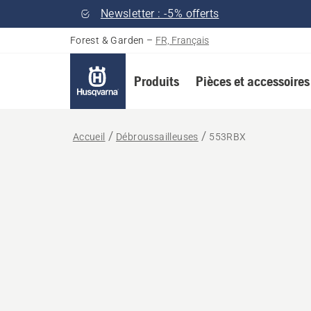
Newsletter : -5% offerts
Forest & Garden
–
FR, Français
Produits
Pièces et accessoires
Accueil
Débroussailleuses
553RBX