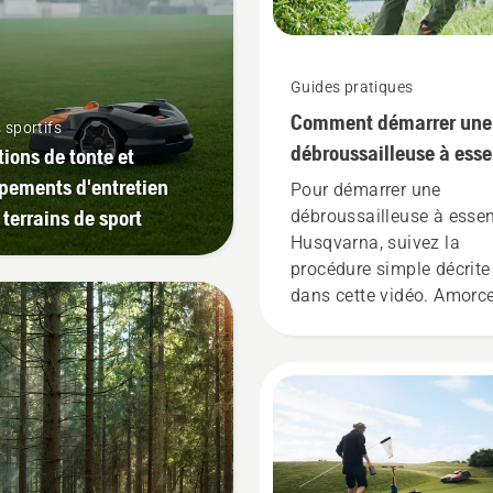
Guides pratiques
Comment démarrer une
 sportifs
débroussailleuse à ess
tions de tonte et
pements d'entretien
Pour démarrer une
 terrains de sport
débroussailleuse à esse
Husqvarna, suivez la
procédure simple décrite
dans cette vidéo. Amorc
d'abord le carburateur e
appuyant cinq fois sur
l'ampoule, activez le star
et tirez sur la corde du
lanceur jusqu'à ce que le
moteur s'allume. Éteigne
starter lorsque le moteur