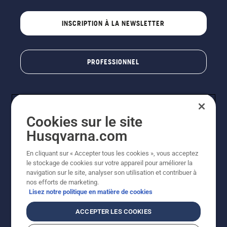
INSCRIPTION À LA NEWSLETTER
PROFESSIONNEL
Cookies sur le site
Husqvarna.com
En cliquant sur « Accepter tous les cookies », vous acceptez
le stockage de cookies sur votre appareil pour améliorer la
© Husqvarna AB (publ). Tous droits réservés. Les prix
navigation sur le site, analyser son utilisation et contribuer à
indiqués sont des prix de vente conseillés. Photos non
nos efforts de marketing.
contractuelles. Tous les prix indiqués sont des prix de
Lisez notre politique en matière de cookies
vente recommandés (TVA incluse), sauf si le produit est
disponible pour un achat direct.
ACCEPTER LES COOKIES
Conditions générales de vente
Politique de retour
Mentions légales
Politique relative aux cookies