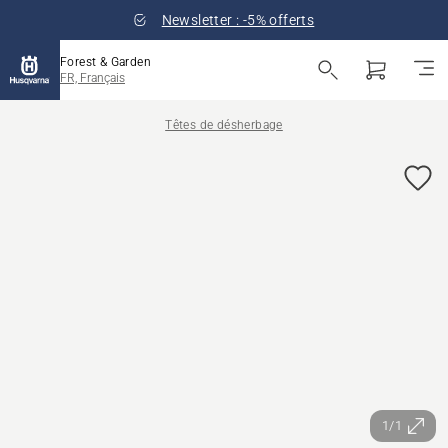
Newsletter : -5% offerts
Forest & Garden
FR, Français
Têtes de désherbage
1/1