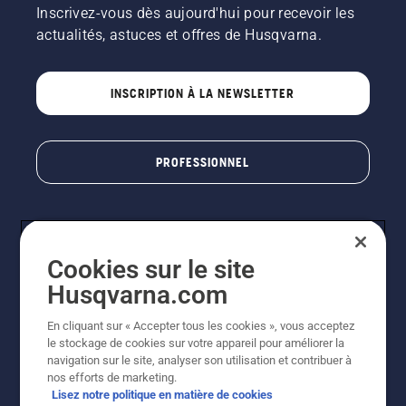
Inscrivez-vous dès aujourd'hui pour recevoir les
actualités, astuces et offres de Husqvarna.
INSCRIPTION À LA NEWSLETTER
PROFESSIONNEL
Cookies sur le site
Husqvarna.com
En cliquant sur « Accepter tous les cookies », vous acceptez
le stockage de cookies sur votre appareil pour améliorer la
© Husqvarna AB (publ). Tous droits réservés. Les prix
navigation sur le site, analyser son utilisation et contribuer à
indiqués sont des prix de vente conseillés. Photos non
nos efforts de marketing.
contractuelles. Tous les prix indiqués sont des prix de
Lisez notre politique en matière de cookies