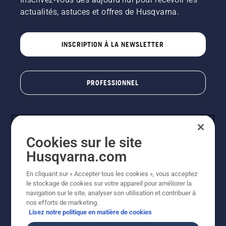
actualités, astuces et offres de Husqvarna.
INSCRIPTION À LA NEWSLETTER
PROFESSIONNEL
Cookies sur le site
Husqvarna.com
En cliquant sur « Accepter tous les cookies », vous acceptez
le stockage de cookies sur votre appareil pour améliorer la
© Husqvarna AB (publ). Tous droits réservés. Les prix
navigation sur le site, analyser son utilisation et contribuer à
indiqués sont des prix de vente conseillés. Photos non
nos efforts de marketing.
contractuelles. Tous les prix indiqués sont des prix de
Lisez notre politique en matière de cookies
vente recommandés (TVA incluse), sauf si le produit est