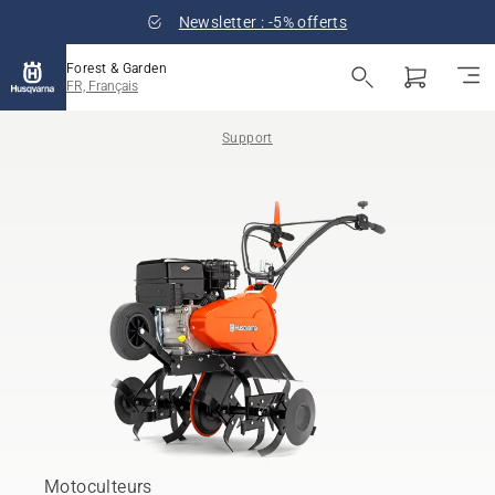
Newsletter : -5% offerts
Forest & Garden
FR, Français
Support
Motoculteurs