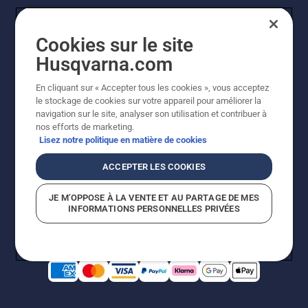
Cookies sur le site
Husqvarna.com
En cliquant sur « Accepter tous les cookies », vous acceptez
le stockage de cookies sur votre appareil pour améliorer la
© Husqvarna AB (publ). Tous droits réservés. Les prix
navigation sur le site, analyser son utilisation et contribuer à
indiqués sont des prix de vente conseillés. Photos non
nos efforts de marketing.
contractuelles. Tous les prix indiqués sont des prix de
Lisez notre politique en matière de cookies
vente recommandés (TVA incluse), sauf si le produit est
disponible pour un achat direct.
ACCEPTER LES COOKIES
Conditions générales de vente
Politique de retour
Mentions légales
Politique relative aux cookies
JE M’OPPOSE À LA VENTE ET AU PARTAGE DE MES
Conditions d'utilisation
Avis de confidentialité
INFORMATIONS PERSONNELLES PRIVÉES
Égalité hommes femmes
Signalement de violations présumées