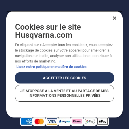
Cookies sur le site
Husqvarna.com
En cliquant sur « Accepter tous les cookies », vous acceptez
le stockage de cookies sur votre appareil pour améliorer la
© Husqvarna AB (publ). Tous droits réservés. Les prix
navigation sur le site, analyser son utilisation et contribuer à
indiqués sont des prix de vente conseillés. Photos non
nos efforts de marketing.
contractuelles. Tous les prix indiqués sont des prix de
Lisez notre politique en matière de cookies
vente recommandés (TVA incluse), sauf si le produit est
disponible pour un achat direct.
ACCEPTER LES COOKIES
Conditions générales de vente
Politique de retour
Mentions légales
Politique relative aux cookies
JE M’OPPOSE À LA VENTE ET AU PARTAGE DE MES
Conditions d'utilisation
Avis de confidentialité
INFORMATIONS PERSONNELLES PRIVÉES
Égalité hommes femmes
Signalement de violations présumées