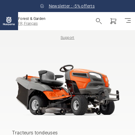
Newsletter : -5% offerts
Forest & Garden
FR, Français
Support
Tracteurs tondeuses