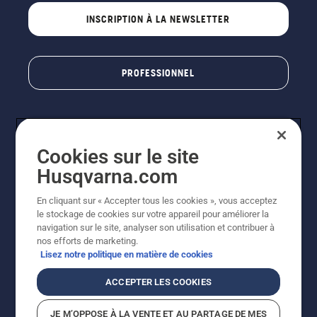
INSCRIPTION À LA NEWSLETTER
PROFESSIONNEL
Cookies sur le site
Husqvarna.com
En cliquant sur « Accepter tous les cookies », vous acceptez
le stockage de cookies sur votre appareil pour améliorer la
© Husqvarna AB (publ). Tous droits réservés. Les prix
navigation sur le site, analyser son utilisation et contribuer à
indiqués sont des prix de vente conseillés. Photos non
nos efforts de marketing.
contractuelles. Tous les prix indiqués sont des prix de
Lisez notre politique en matière de cookies
vente recommandés (TVA incluse), sauf si le produit est
disponible pour un achat direct.
ACCEPTER LES COOKIES
Conditions générales de vente
Politique de retour
Mentions légales
Politique relative aux cookies
JE M’OPPOSE À LA VENTE ET AU PARTAGE DE MES
Conditions d'utilisation
Avis de confidentialité