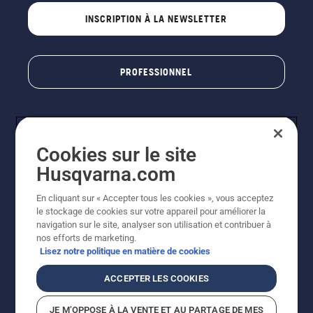
INSCRIPTION À LA NEWSLETTER
PROFESSIONNEL
Cookies sur le site
Husqvarna.com
En cliquant sur « Accepter tous les cookies », vous acceptez
le stockage de cookies sur votre appareil pour améliorer la
© Husqvarna AB (publ). Tous droits réservés. Les prix
navigation sur le site, analyser son utilisation et contribuer à
indiqués sont des prix de vente conseillés. Photos non
nos efforts de marketing.
contractuelles. Tous les prix indiqués sont des prix de
Lisez notre politique en matière de cookies
vente recommandés (TVA incluse), sauf si le produit est
disponible pour un achat direct.
ACCEPTER LES COOKIES
Conditions générales de vente
Politique de retour
Mentions légales
Politique relative aux cookies
JE M’OPPOSE À LA VENTE ET AU PARTAGE DE MES
Conditions d'utilisation
Avis de confidentialité