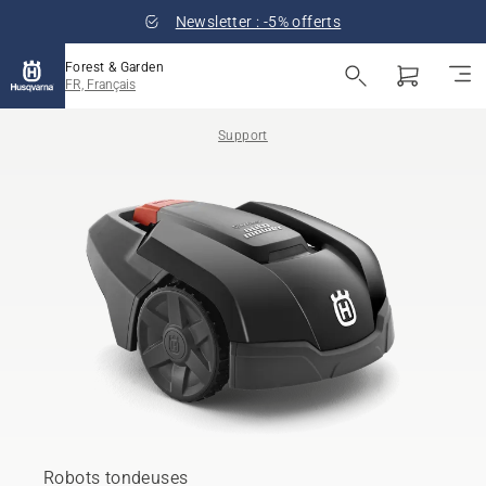
Newsletter : -5% offerts
Forest & Garden
FR, Français
Support
Robots tondeuses