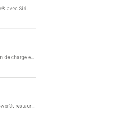
® avec Siri.
n de charge en
er les câbles en
wer®, restaurer
n indique qu'une