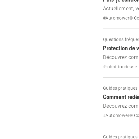
Actuellement, v
#Automower® Co
Questions fréqu
Protection de 
Découvrez comm
cas d'orage. Su
#robot tondeuse
toute sécurité.
Guides pratiques
Comment redéma
Découvrez comme
les réglages d'
#Automower® Co
action manuelle
Guides pratiques