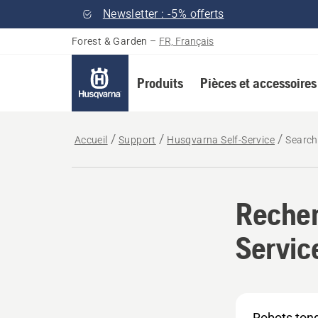
Newsletter : -5% offerts
Forest & Garden
–
FR, Français
Produits
Pièces et accessoires
Accueil
Support
Husqvarna Self-Service
Search
Recher
Servic
En