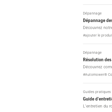
Dépannage
Dépannage des
Découvrez notr
les robots tond
#ajouter le produi
pour maintenir 
Dépannage
Résolution des
Découvrez comm
tondeuse Automo
#Automower® Co
maintenir votre
Guides pratiques
Guide d'entret
L'entretien du 