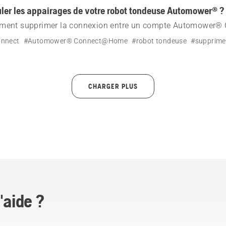
er les appairages de votre robot tondeuse Automower® ?
ent supprimer la connexion entre un compte Automower® 
e Automower®.
nnect
#Automower® Connect@Home
#robot tondeuse
#supprimer
CHARGER PLUS
'aide ?