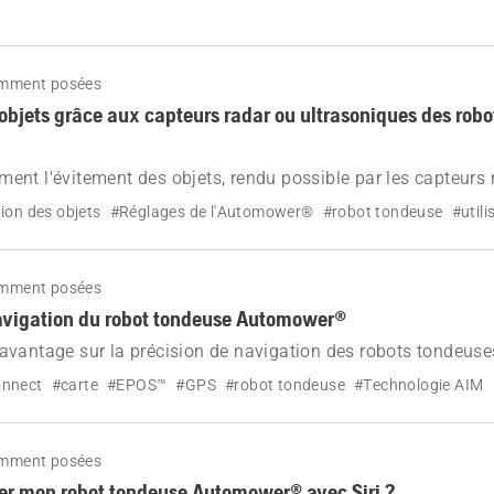
 faire chez vous et quand contacter votre concessionnaire p
e coupe optimales.
emment posées
objets grâce aux capteurs radar ou ultrasoniques des rob
nt l'évitement des objets, rendu possible par les capteurs 
 aide certains modèles Automower® NERA et AWD à détecter e
ion des objets
#Réglages de l'Automower®
#robot tondeuse
#utili
tre pelouse, réduisant ainsi les arrêts et protégeant la faune.
emment posées
avigation du robot tondeuse Automower®
avantage sur la précision de navigation des robots tondeu
n assistée par GPS à la technologie AIM, en passant par la t
nnect
#carte
#EPOS™
#GPS
#robot tondeuse
#Technologie AIM
emment posées
ler mon robot tondeuse Automower® avec Siri ?