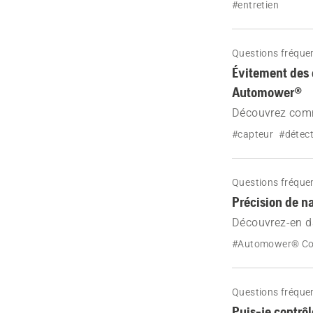
que vous pouvez
#entretien
performances d
Questions fréqu
Évitement des 
Automower®
Découvrez comme
ultrasoniques,
#capteur
#détect
les objets de vo
Questions fréqu
Précision de n
Découvrez-en d
de la navigatio
#Automower® Co
EPOS™.
Questions fréqu
Puis-je contrô