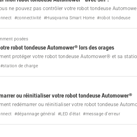
ous ne pouvez pas contrôler votre robot tondeuse Automower
nnect
#connectivité
#Husqvarna Smart Home
#robot tondeuse
emment posées
votre robot tondeuse Automower® lors des orages
ent protéger votre robot tondeuse Automower® et sa statio
ivez notre guide étape par étape pour débrancher et rebranch
#station de charge
rrer ou réinitialiser votre robot tondeuse Automower®
nt redémarrer ou réinitialiser votre robot tondeuse Automo
usine et effacer manuellement les erreurs lorsque l'applicatio
nnect
#dépannage général
#LED d'état
#message d’erreur
 est requise.