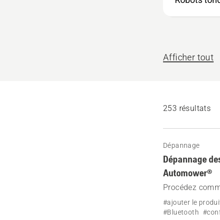
quoi
pouvons-
nous
vous
Afficher tout
aider ?
253 résultats
Dépannage
Dépannage des 
Automower®
Procédez comme
avec votre rob
#ajouter le produi
#Bluetooth
#conf