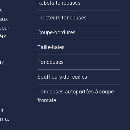
Robots tondeuses
s
Tracteurs tondeuses
 aux
pour
Coupe-bordures
êts.
Taille-haies
Tondeuses
te
Souffleurs de feuilles
Tondeuses autoportées à coupe
frontale
ir
arna.