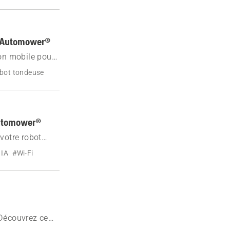
s Automower®
on mobile pour
t les solutions
bot tondeuse
Automower®
votre robot
vité et
 IA
#Wi-Fi
 Découvrez ce