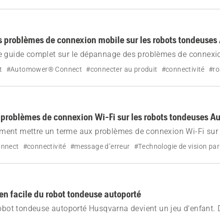
 problèmes de connexion mobile sur les robots tondeuse
e guide complet sur le dépannage des problèmes de connexi
euses Automower®. Informez-vous sur les causes, les effets e
t
#Automower® Connect
#connecter au produit
#connectivité
#ro
votre robot tondeuse connecté.
 problèmes de connexion Wi-Fi sur les robots tondeuses 
ent mettre un terme aux problèmes de connexion Wi-Fi sur 
wer®. Suivez des étapes simples pour restaurer la connecti
nnect
#connectivité
#message d’erreur
#Technologie de vision par
 robot tondeuse en ligne.
ien facile du robot tondeuse autoporté
robot tondeuse autoporté Husqvarna devient un jeu d'enfant.