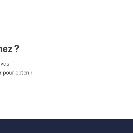
hez ?
 vos
r pour obtenir