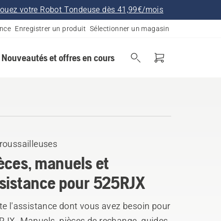
ouez votre Robot Tondeuse dès 41,99€/mois
ance
Enregistrer un produit
Sélectionner un magasin
Nouveautés et offres en cours
roussailleuses
èces, manuels et
sistance pour 525RJX
te l'assistance dont vous avez besoin pour
RJX. Manuels, pièces de rechange, guides,