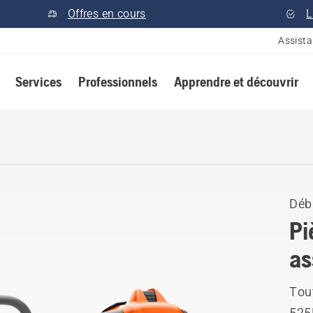
Offres en cours
L
Assist
Services
Professionnels
Apprendre et découvrir
Déb
Pi
as
Tou
525