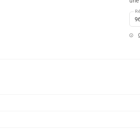
une 
Ré