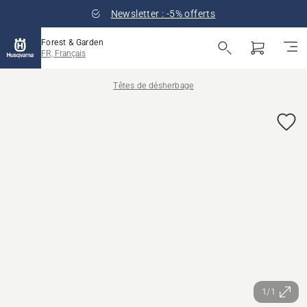
Newsletter : -5% offerts
Forest & Garden
FR, Français
Têtes de désherbage
1/1