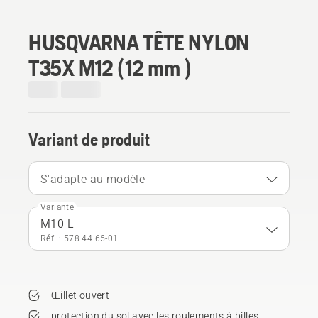
HUSQVARNA TÊTE NYLON
T35X M12 (12 mm )
Variant de produit
S'adapte au modèle
Variante
M10 L
Réf. : 578 44 65‑01
Œillet ouvert
protection du sol avec les roulements à billes