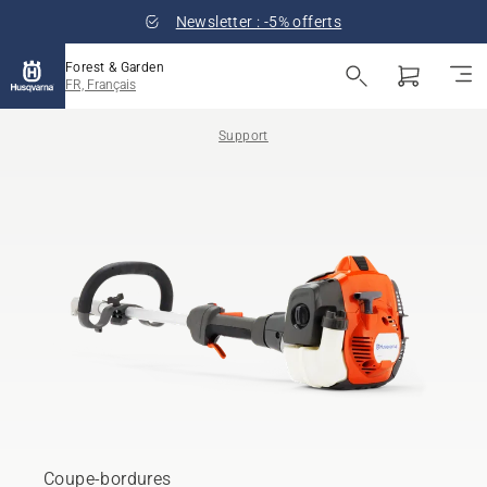
Newsletter : -5% offerts
Forest & Garden
FR, Français
Support
Coupe-bordures