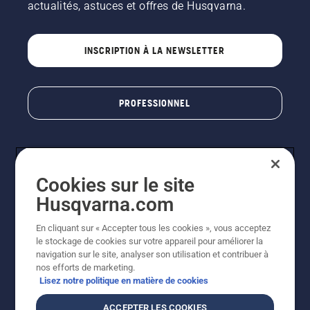
actualités, astuces et offres de Husqvarna.
INSCRIPTION À LA NEWSLETTER
PROFESSIONNEL
Cookies sur le site
Husqvarna.com
En cliquant sur « Accepter tous les cookies », vous acceptez
le stockage de cookies sur votre appareil pour améliorer la
© Husqvarna AB (publ). Tous droits réservés. Les prix
navigation sur le site, analyser son utilisation et contribuer à
indiqués sont des prix de vente conseillés. Photos non
nos efforts de marketing.
contractuelles. Tous les prix indiqués sont des prix de
Lisez notre politique en matière de cookies
vente recommandés (TVA incluse), sauf si le produit est
disponible pour un achat direct.
ACCEPTER LES COOKIES