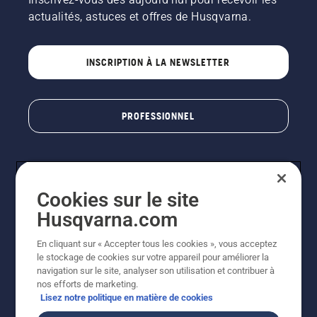
actualités, astuces et offres de Husqvarna.
INSCRIPTION À LA NEWSLETTER
PROFESSIONNEL
Cookies sur le site
Husqvarna.com
En cliquant sur « Accepter tous les cookies », vous acceptez
le stockage de cookies sur votre appareil pour améliorer la
© Husqvarna AB (publ). Tous droits réservés. Les prix
navigation sur le site, analyser son utilisation et contribuer à
indiqués sont des prix de vente conseillés. Photos non
nos efforts de marketing.
contractuelles. Tous les prix indiqués sont des prix de
Lisez notre politique en matière de cookies
vente recommandés (TVA incluse), sauf si le produit est