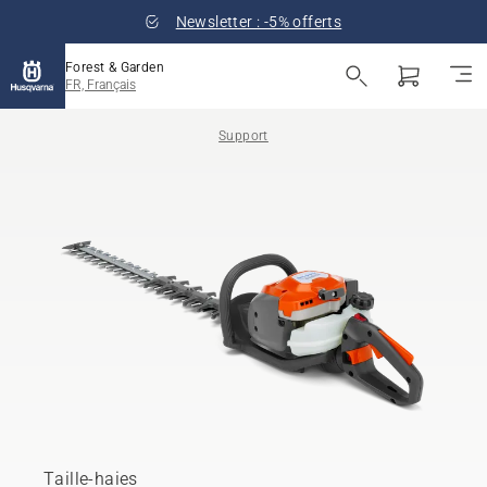
Newsletter : -5% offerts
Forest & Garden
FR, Français
Support
Taille-haies