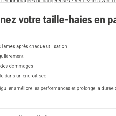
t endommagées ou dangereuses ? Vérifiez-les avant l'ut
ez votre taille-haies en pa
s lames après chaque utilisation
égulièrement
z des dommages
le dans un endroit sec
égulier améliore les performances et prolonge la durée 