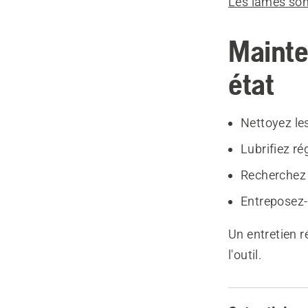
Les lames son
Mainten
état
Nettoyez le
Lubrifiez r
Recherche
Entreposez-
Un entretien r
l'outil.