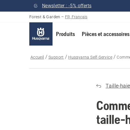
Newsletter : -5% offerts
Forest & Garden
–
FR, Français
Produits
Pièces et accessoires
Accueil
Support
Husqvarna Self-Service
Comment
Taille-hai
Commen
taille-