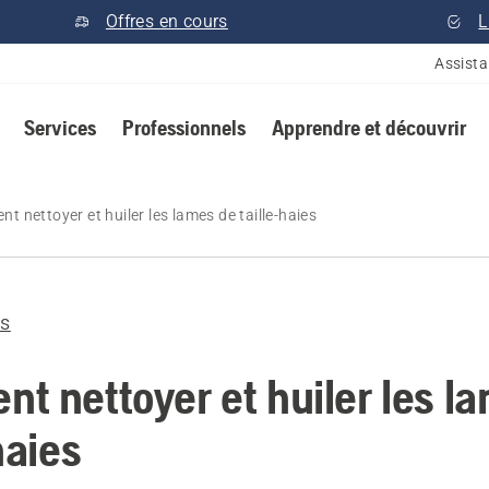
Offres en cours
L
Assist
Services
Professionnels
Apprendre et découvrir
 nettoyer et huiler les lames de taille-haies
es
t nettoyer et huiler les l
haies