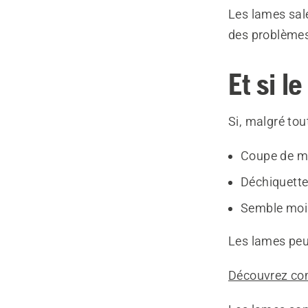
Les lames sal
des problèmes
Et si l
Si, malgré tout
Coupe de ma
Déchiquette
Semble moin
Les lames peu
Découvrez com