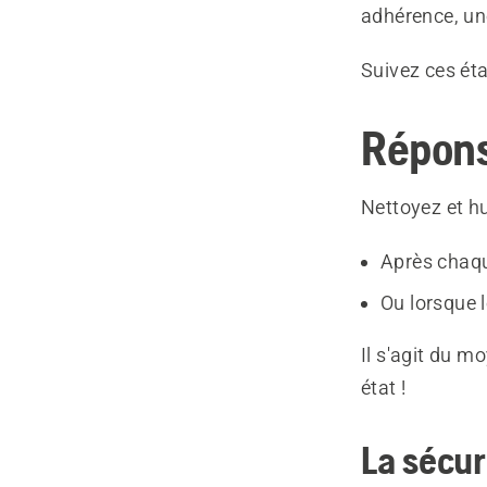
adhérence, un
Suivez ces éta
Répons
Nettoyez et hu
Après chaqu
Ou lorsque 
Il s'agit du m
état !
La sécur