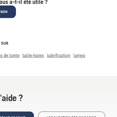
ous a-t-il été utile ?
NON
 SUR
s de tonte
taille-haies
lubrification
lames
'aide ?