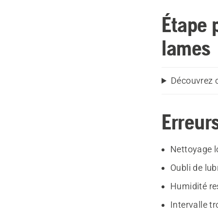
Étape p
lames
Découvrez c
Erreurs
Nettoyage lo
Oubli de lub
Humidité re
Intervalle t