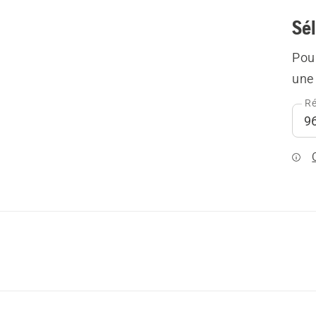
Sél
Pour
une 
Ré