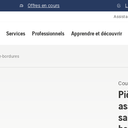
Offres en cours
L
Assist
Services
Professionnels
Apprendre et découvrir
e-bordures
Cou
Pi
as
sa