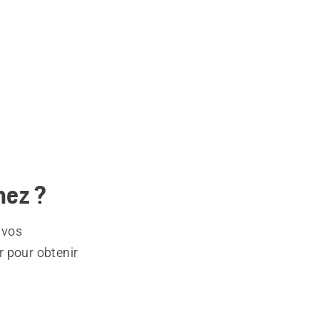
hez ?
 vos
r pour obtenir