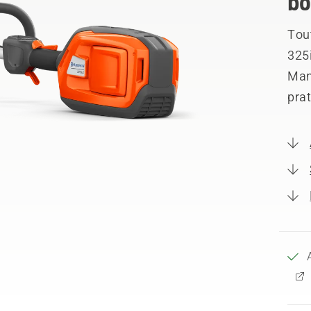
bo
Tou
325
Man
prat