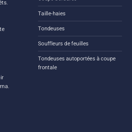
êts.
Taille-haies
Tondeuses
te
Souffleurs de feuilles
Tondeuses autoportées à coupe
frontale
ir
arna.