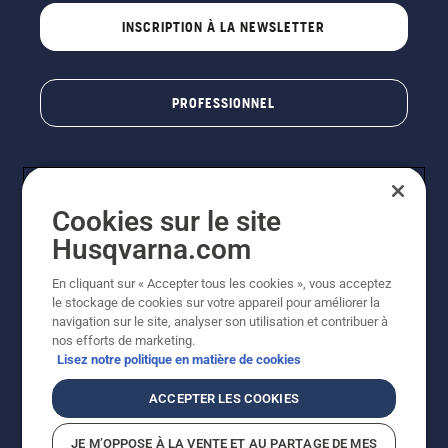
INSCRIPTION À LA NEWSLETTER
PROFESSIONNEL
Cookies sur le site
Husqvarna.com
En cliquant sur « Accepter tous les cookies », vous acceptez
le stockage de cookies sur votre appareil pour améliorer la
© Husqvarna AB (publ). Tous droits réservés. Les prix
navigation sur le site, analyser son utilisation et contribuer à
indiqués sont des prix de vente conseillés. Photos non
nos efforts de marketing.
contractuelles. Tous les prix indiqués sont des prix de
Lisez notre politique en matière de cookies
vente recommandés (TVA incluse), sauf si le produit est
disponible pour un achat direct.
ACCEPTER LES COOKIES
Conditions générales de vente
Politique de retour
Mentions légales
Politique relative aux cookies
JE M’OPPOSE À LA VENTE ET AU PARTAGE DE MES
Conditions d'utilisation
Avis de confidentialité