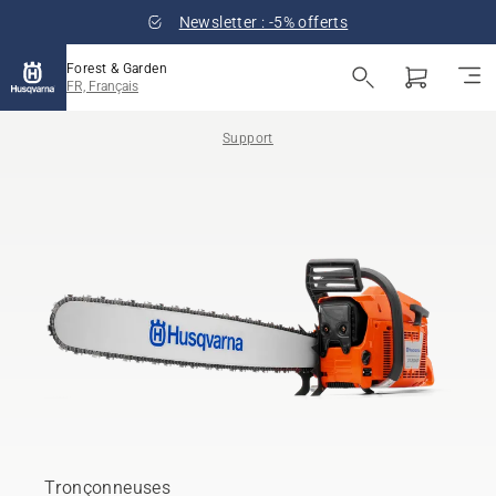
Newsletter : -5% offerts
Forest & Garden
FR, Français
Support
Tronçonneuses