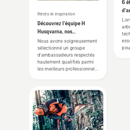
6 é
d'a
Récits et inspiration
Lor
Découvrez l'équipe H
arb
Husqvarna, nos
tec
utilisateurs les plus
ess
Nous avons soigneusement
exigeants
pou
sélectionné un groupe
env
d'ambassadeurs respectés
sûr
hautement qualifiés parmi
êtr
les meilleurs professionnels
trav
des parcs et forêts dans le
monde. Ils constituent notre
équipe H, et ce sont nos
utilisateurs les plus
exigeants.