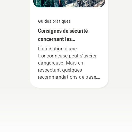
Guides pratiques
Consignes de sécurité
concernant les
tronçonneuses
L'utilisation d'une
tronçonneuse peut s'avérer
dangereuse. Mais en
respectant quelques
recommandations de base,
vous pourrez écarter tout
risque d'insécurité et vous
concentrer pleinement sur la
tâche à accomplir.