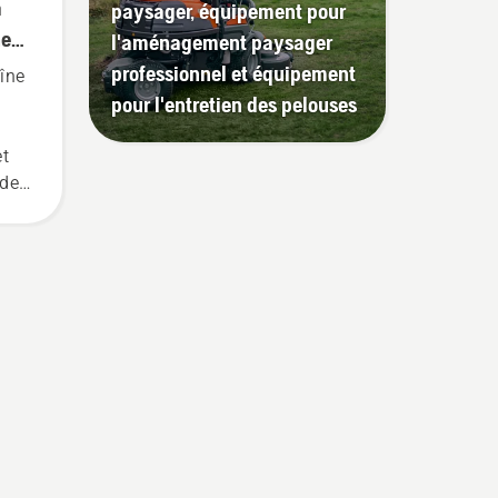
a
paysager, équipement pour
ne
l'aménagement paysager
professionnel et équipement
aîne
pour l'entretien des pelouses
et
 de
e et
-
a
 du
rte
ent
e
aîne