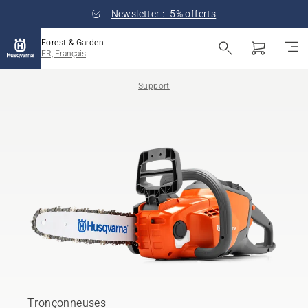
Newsletter : -5% offerts
Forest & Garden
FR, Français
Support
Tronçonneuses