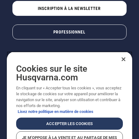
INSCRIPTION À LA NEWSLETTER
PROFESSIONNEL
Cookies sur le site
Husqvarna.com
En cliquant sur « Accepter tous les cookies », vous acceptez
le stockage de cookies sur votre appareil pour améliorer la
© Husqvarna AB (publ). Tous droits réservés. Les prix
navigation sur le site, analyser son utilisation et contribuer à
indiqués sont des prix de vente conseillés. Photos non
nos efforts de marketing.
contractuelles. Tous les prix indiqués sont des prix de
Lisez notre politique en matière de cookies
vente recommandés (TVA incluse), sauf si le produit est
disponible pour un achat direct.
ACCEPTER LES COOKIES
Conditions générales de vente
Politique de retour
Mentions légales
Politique relative aux cookies
JE M’OPPOSE À LA VENTE ET AU PARTAGE DE MES
Conditions d'utilisation
Avis de confidentialité